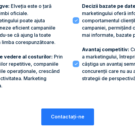
ngve:
Elveția este o țară
Decizii bazate pe date
imbi oficiale.
marketingului oferă in
tingului poate ajuta
comportamentul clienți
neze eficient campaniile
campaniei, permițând co
du-se că ajung la toate
mai informate, bazate 
în limba corespunzătoare.
Avantaj competitiv:
Cu
e vedere al costurilor:
Prin
a marketingului, întrepr
ilor repetitive, companiile
câștiga un avantaj semn
rile operaționale, crescând
concurenții care nu au 
ctivitatea. Marketing
strategii de perspectivă
a.
Contactaţi-ne