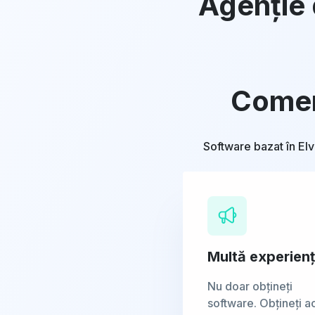
Agenție 
Comerț
Software bazat în Elv
Multă experien
Nu doar obțineți
software. Obțineți a