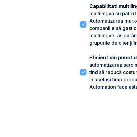
Capabilitati multili
multilingvă cu patru l
Automatizarea marke
companiile să gestio
multilingve, asigurân
grupurile de clienți 
Eficient din punct d
automatizarea sarcin
tind să reducă costu
în același timp produ
Automation face ast