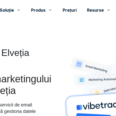
Soluţie
Produs
Prețuri
Resurse
 Elveția
arketingului
eția
servicii de email
ă gestiona datele