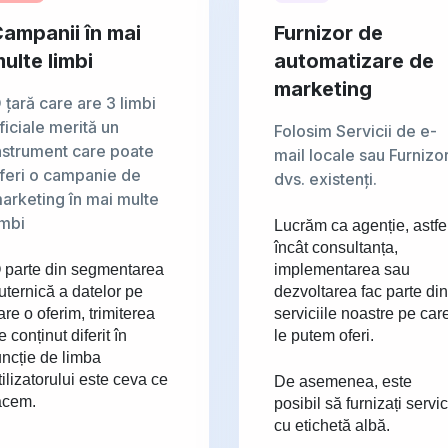
ampanii în mai
Furnizor de
ulte limbi
automatizare de
marketing
 țară care are 3 limbi
ficiale merită un
Folosim Servicii de e-
nstrument care poate
mail locale sau Furnizor
feri o campanie de
dvs. existenți.
arketing în mai multe
imbi
Lucrăm ca agenție, astfe
încât consultanța,
 parte din segmentarea
implementarea sau
uternică a datelor pe
dezvoltarea fac parte din
are o oferim, trimiterea
serviciile noastre pe car
e conținut diferit în
le putem oferi.
uncție de limba
tilizatorului este ceva ce
De asemenea, este
acem.
posibil să furnizați servic
cu etichetă albă.