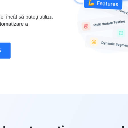
l încât să puteți utiliza
utomatizare a
5