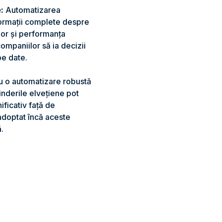
:
Automatizarea
formații complete despre
lor și performanța
mpaniilor să ia decizii
pe date.
 o automatizare robustă
inderile elvețiene pot
ificativ față de
adoptat încă aceste
.