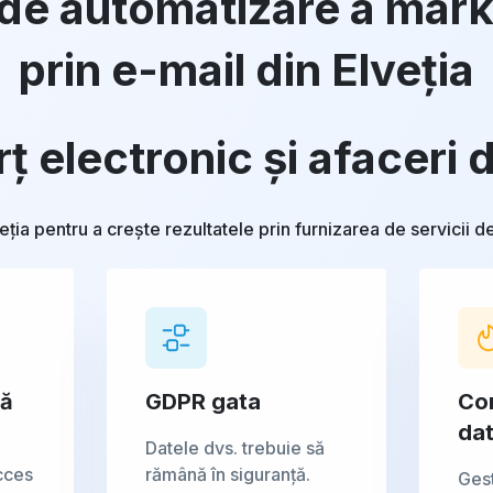
de automatizare a mark
prin e-mail din Elveția
 electronic și afaceri d
eția pentru a crește rezultatele prin furnizarea de servicii
ță
GDPR gata
Co
dat
Datele dvs. trebuie să
cces
rămână în siguranță.
Ges