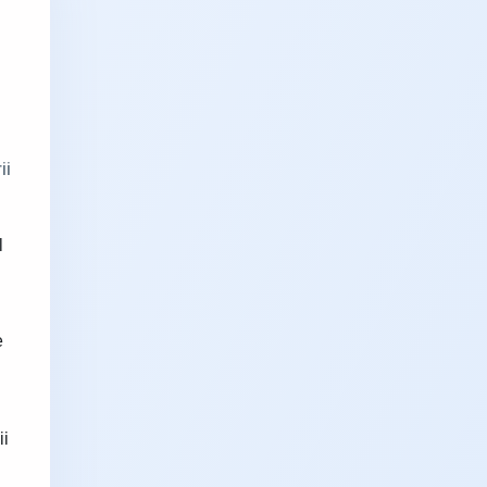
ii
l
e
ii