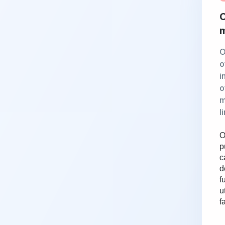
C
m
O
o
i
o
m
l
O
p
c
d
f
u
f