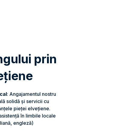
ngului prin
ețiene
ocal
: Angajamentul nostru
lă solidă și servicii cu
nțele pieței elvețiene.
sistență în limbile locale
liană, engleză)