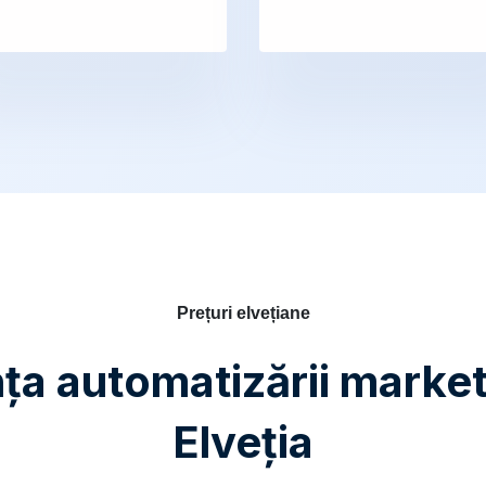
Prețuri elvețiane
ța automatizării marketi
Elveția