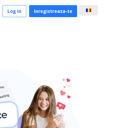
Log in
Inregistreaza-te