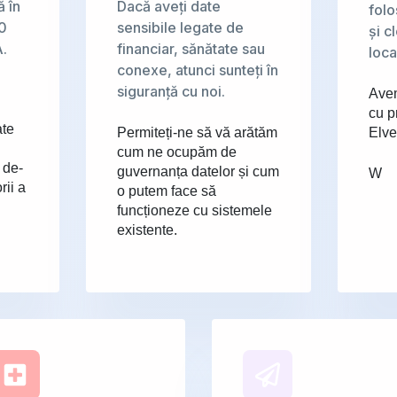
ă în
Dacă aveți date
folo
00
sensibile legate de
și c
A.
financiar, sănătate sau
loca
conexe, atunci sunteți în
siguranță cu noi.
Avem
cu p
ate
Permiteți-ne să vă arătăm
Elve
cum ne ocupăm de
 de-
guvernanța datelor și cum
W
rii a
o putem face să
funcționeze cu sistemele
existente.