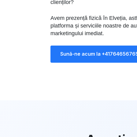
clienților?
Avem prezență fizică în Elveția, astfe
platforma și serviciile noastre de a
marketingului imediat.
Sună-ne acum la +4176465676