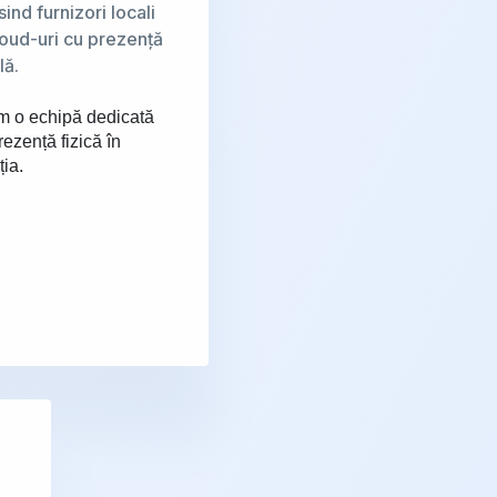
sind furnizori locali
loud-uri cu prezență
lă.
 o echipă dedicată
rezență fizică în
ția.