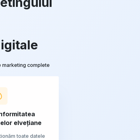
etingului
igitale
 de marketing complete
nformitatea
elor elvețiane
tionăm toate datele