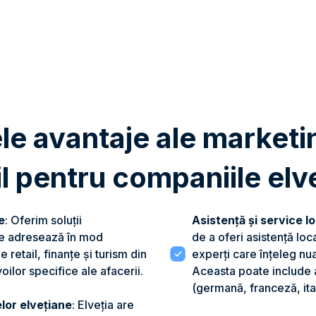
le avantaje ale marketi
l pentru companiile elv
e
: Oferim soluții
Asistență și service l
se adresează în mod
de a oferi asistență loca
e retail, finanțe și turism din
experți care înțeleg nua
oilor specifice ale afacerii.
Aceasta poate include a
(germană, franceză, ita
lor elvețiane
: Elveția are