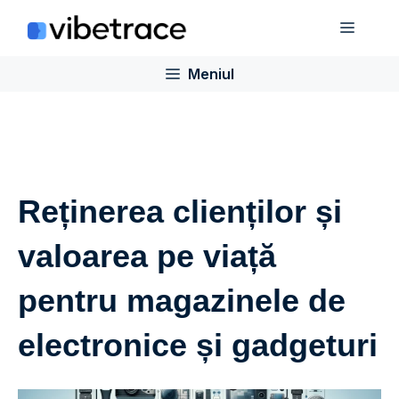
Sari
Meniu
la
conținut
Meniul
Reținerea clienților și
valoarea pe viață
pentru magazinele de
electronice și gadgeturi