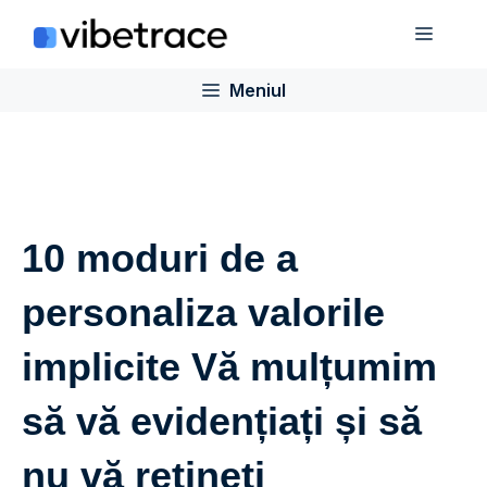
Sari
Meniu
la
conținut
Meniul
10 moduri de a
personaliza valorile
implicite Vă mulțumim
să vă evidențiați și să
nu vă rețineți