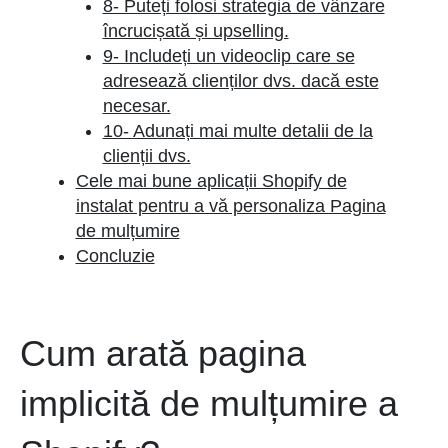
8- Puteți folosi strategia de vânzare
încrucișată și upselling.
9- Includeți un videoclip care se
adresează clienților dvs. dacă este
necesar.
10- Adunați mai multe detalii de la
clienții dvs.
Cele mai bune aplicații Shopify de
instalat pentru a vă personaliza Pagina
de mulțumire
Concluzie
Cum arată pagina
implicită de mulțumire a