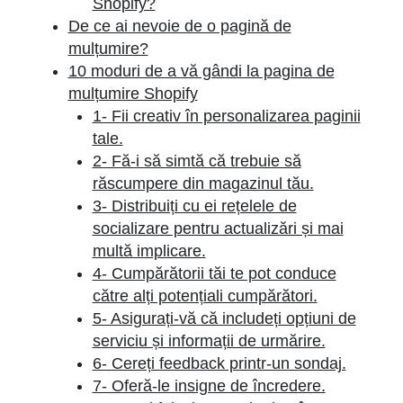
Shopify?
De ce ai nevoie de o pagină de
mulțumire?
10 moduri de a vă gândi la pagina de
mulțumire Shopify
1- Fii creativ în personalizarea paginii
tale.
2- Fă-i să simtă că trebuie să
răscumpere din magazinul tău.
3- Distribuiți cu ei rețelele de
socializare pentru actualizări și mai
multă implicare.
4- Cumpărătorii tăi te pot conduce
către alți potențiali cumpărători.
5- Asigurați-vă că includeți opțiuni de
serviciu și informații de urmărire.
6- Cereți feedback printr-un sondaj.
7- Oferă-le insigne de încredere.