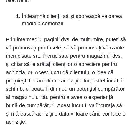
electronic:
Îndeamnă clienții să-și sporească valoarea
medie a comenzii
Prin intermediul paginii dvs. de mulțumire, puteți să
vă promovați produsele, să vă promovați vânzările
încrucișate sau încrucișate pentru magazinul dvs.
și chiar să le arătați clienților o apreciere pentru
achiziția lor. Acest lucru dă clientului o idee că
prețuiești fiecare dintre achizițiile lor, astfel încât, în
schimb, el poate fi din nou un potențial cumpărător
al magazinului tău pentru a avea o experiență
bună de cumpărături. Acest lucru îi va încuraja să-
și mărească achizițiile data viitoare când vor face o
achiziție.