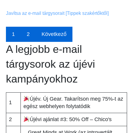
Javítsa az e-mail tárgysorait [Tippek szakértőktől]
1
2
Következő
A legjobb e-mail
tárgysorok az újévi
kampányokhoz
Újév. Új Gear. Takarítson meg 75%-t az
1
egész webhelyen folytatódik
2
Újévi ajánlat #3: 50% Off – Chico's
.. Great Minds at Work (az introvertált