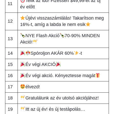
Telik az idő! Fizessen $49,99-et az új
11
év előtt
Újévi visszaszámlálás! Takarítson meg
12
16%-t, amíg a labda le nem esik
NYE Flash Akció
70-90% MINDEN
13
Akció!
14
Spóroljon AKÁR 60%
-t
15
Év végi AKCIÓ
16
Év végi akció. Kényeztesse magát
17
élvezd!
18
Gratulálunk az év utolsó akciójához!
19
Itt az új év! és új testápolás…