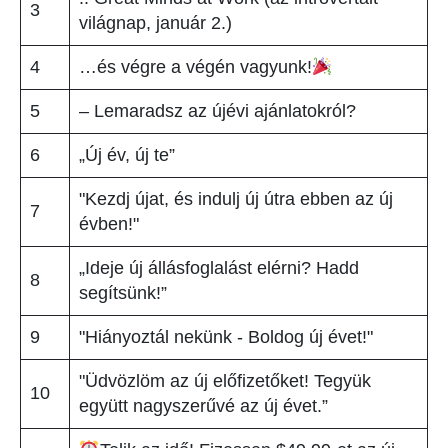
3
világnap, január 2.)
4
…és végre a végén vagyunk!
5
– Lemaradsz az újévi ajánlatokról?
6
„Új év, új te”
"Kezdj újat, és indulj új útra ebben az új
7
évben!"
„Ideje új állásfoglalást elérni? Hadd
8
segítsünk!”
9
"Hiányoztál nekünk - Boldog új évet!"
"Üdvözlöm az új előfizetőket! Tegyük
10
együtt nagyszerűvé az új évet.”