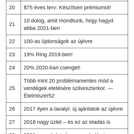
20
$75 éves terv: Készítsen prémiumot!
10 dolog, amit mondtunk, hogy hagyd
21
abba 2021-ben
22
100-as újdonságok az újévre
23
19% Ring 2019-ben!
24
20% 2020-ban csenget!
Több mint 20 problémamentes mód a
25
vendégek etetésére szilveszterkor. —
Élelmiszer52
26
2017 ilyen a tavalyi: új ajánlatok az újévre
27
2018 nagy üzlet – és ez az eladás is