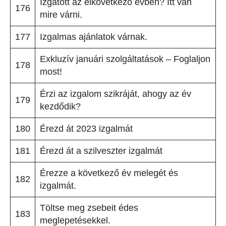
Izgatott az elkövetkező évben? Itt van
176
mire várni.
177
Izgalmas ajánlatok várnak.
Exkluzív januári szolgáltatások – Foglaljon
178
most!
Érzi az izgalom szikráját, ahogy az év
179
kezdődik?
180
Érezd át 2023 izgalmát
181
Érezd át a szilveszter izgalmát
Érezze a következő év melegét és
182
izgalmát.
Töltse meg zsebeit édes
183
meglepetésekkel.