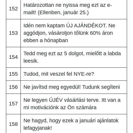
Határozottan ne nyissa meg ezt az e-
152
mailt! (Ellenben, január 25.)
Idén nem kaptam ÚJ AJÁNDÉKOT. Ne
153
aggódjon, vásároljon tőlünk 60% áron
ebben a hónapban
Tedd meg ezt az 5 dolgot, mielőtt a labda
154
leesik.
155
Tudod, mit veszel fel NYE-re?
156
Ne javítsd meg egyedül! Tudunk segíteni
Ne legyen ÚJÉV vásárlási terve. Itt van a
157
mi motivációnk az Ön számára
Ne hagyd, hogy ezek a januári ajánlatok
158
lefagyjanak!