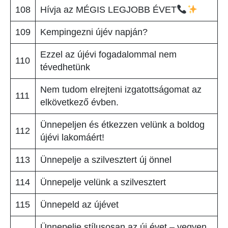
108
Hívja az MÉGIS LEGJOBB ÉVET
109
Kempingezni újév napján?
Ezzel az újévi fogadalommal nem
110
tévedhetünk
Nem tudom elrejteni izgatottságomat az
111
elkövetkező évben.
Ünnepeljen és étkezzen velünk a boldog
112
újévi lakomáért!
113
Ünnepelje a szilvesztert új önnel
114
Ünnepelje velünk a szilvesztert
115
Ünnepeld az újévet
Ünnepelje stílusosan az új évet – vegyen