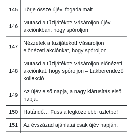
145
Törje össze újévi fogadalmait.
Mutasd a tűzijátékot! Vásároljon újévi
146
akciónkban, hogy spóroljon
Nézzétek a tűzijátékot! Vásároljon
147
előnézeti akciónkat, hogy spóroljon
Mutasd a tűzijátékot! Vásároljon előnézeti
148
akciónkat, hogy spóroljon – Lakberendező
kollekció
Az újév első napja, a nagy kiárusítás első
149
napja.
150
Határidő… Fuss a legközelebbi üzletbe!
151
Az évszázad ajánlatai csak újév napján.