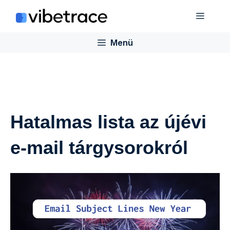
Ugrás
Menü
a
tartalomra
Menü
Hatalmas lista az újévi
e-mail tárgysorokról