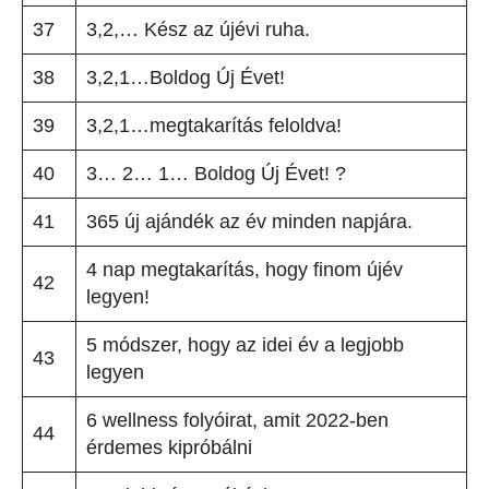
37
3,2,… Kész az újévi ruha.
38
3,2,1…Boldog Új Évet!
39
3,2,1…megtakarítás feloldva!
40
3… 2… 1… Boldog Új Évet! ?
41
365 új ajándék az év minden napjára.
4 nap megtakarítás, hogy finom újév
42
legyen!
5 módszer, hogy az idei év a legjobb
43
legyen
6 wellness folyóirat, amit 2022-ben
44
érdemes kipróbálni