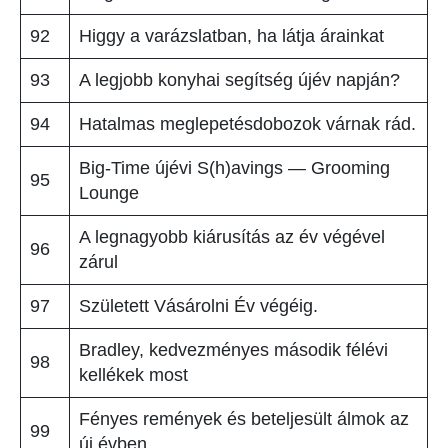
92
Higgy a varázslatban, ha látja árainkat
93
A legjobb konyhai segítség újév napján?
94
Hatalmas meglepetésdobozok várnak rád.
Big-Time újévi S(h)avings — Grooming
95
Lounge
A legnagyobb kiárusítás az év végével
96
zárul
97
Született Vásárolni Év végéig.
Bradley, kedvezményes második félévi
98
kellékek most
Fényes remények és beteljesült álmok az
99
új évben.