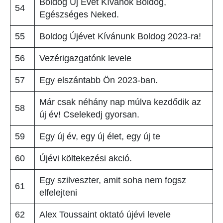
Boldog Új Évet Kívánok Boldog,
54
Egészséges Neked.
55
Boldog Újévet Kívánunk Boldog 2023-ra!
56
Vezérigazgatónk levele
57
Egy elszántabb Ön 2023-ban.
Már csak néhány nap múlva kezdődik az
58
új év! Cselekedj gyorsan.
59
Egy új év, egy új élet, egy új te
60
Újévi költekezési akció.
Egy szilveszter, amit soha nem fogsz
61
elfelejteni
62
Alex Toussaint oktató újévi levele