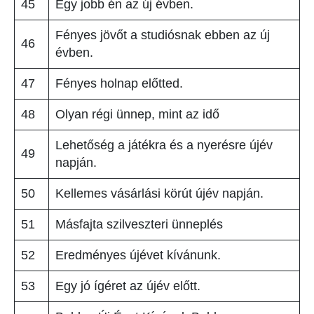
45
Egy jobb én az új évben.
Fényes jövőt a studiósnak ebben az új
46
évben.
47
Fényes holnap előtted.
48
Olyan régi ünnep, mint az idő
Lehetőség a játékra és a nyerésre újév
49
napján.
50
Kellemes vásárlási körút újév napján.
51
Másfajta szilveszteri ünneplés
52
Eredményes újévet kívánunk.
53
Egy jó ígéret az újév előtt.