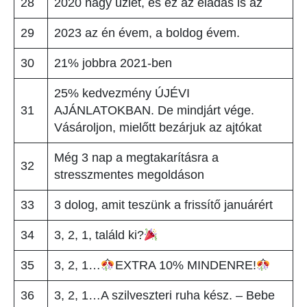
28
2020 nagy üzlet, és ez az eladás is az
29
2023 az én évem, a boldog évem.
30
21% jobbra 2021-ben
25% kedvezmény ÚJÉVI
31
AJÁNLATOKBAN. De mindjárt vége.
Vásároljon, mielőtt bezárjuk az ajtókat
Még 3 nap a megtakarításra a
32
stresszmentes megoldáson
33
3 dolog, amit teszünk a frissítő januárért
34
3, 2, 1, találd ki?
35
3, 2, 1…
EXTRA 10% MINDENRE!
36
3, 2, 1…A szilveszteri ruha kész. – Bebe