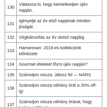
Válassza ki, hogy kiemelkedjen újév
130
napján.
Igényelje az év első napjának minden
131
jóságát.
132
Végkiárusítás az év utolsó napjáig.
Hamarosan: 2019-es kollekciónk
133
előnézete
134
Gourmet ételeket főzni újév napján?
135
Számoljon vissza. Játssz fel — NARS
Számoljon vissza néhány órát a 20% off-
136
ig!
Számoljon vissza néhány órával, hogy
137