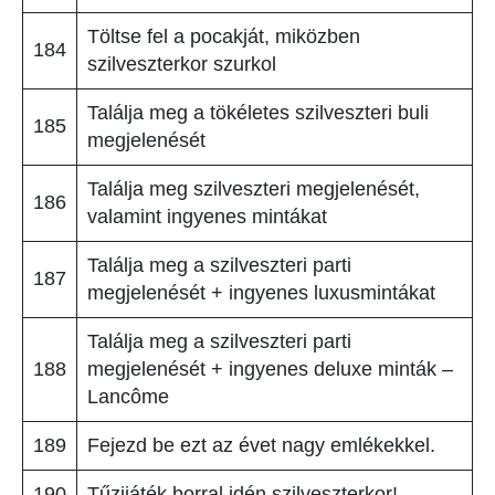
Töltse fel a pocakját, miközben
184
szilveszterkor szurkol
Találja meg a tökéletes szilveszteri buli
185
megjelenését
Találja meg szilveszteri megjelenését,
186
valamint ingyenes mintákat
Találja meg a szilveszteri parti
187
megjelenését + ingyenes luxusmintákat
Találja meg a szilveszteri parti
188
megjelenését + ingyenes deluxe minták –
Lancôme
189
Fejezd be ezt az évet nagy emlékekkel.
190
Tűzijáték borral idén szilveszterkor!