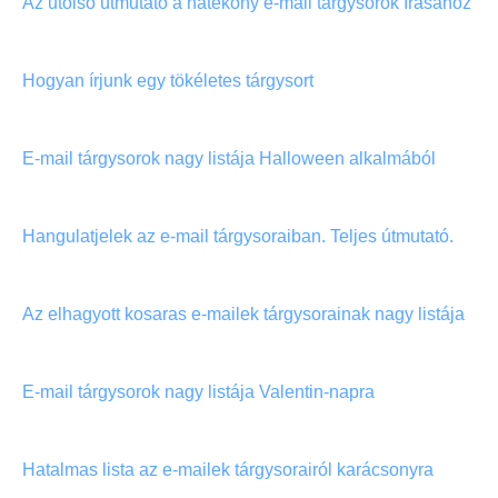
Az utolsó útmutató a hatékony e-mail tárgysorok írásához
Hogyan írjunk egy tökéletes tárgysort
E-mail tárgysorok nagy listája Halloween alkalmából
Hangulatjelek az e-mail tárgysoraiban. Teljes útmutató.
Az elhagyott kosaras e-mailek tárgysorainak nagy listája
E-mail tárgysorok nagy listája Valentin-napra
Hatalmas lista az e-mailek tárgysorairól karácsonyra