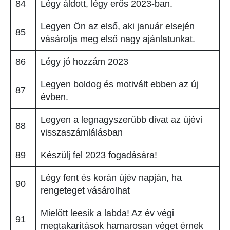
84
Légy áldott, légy erős 2023-ban.
Legyen Ön az első, aki január elsején
85
vásárolja meg első nagy ajánlatunkat.
86
Légy jó hozzám 2023
Legyen boldog és motivált ebben az új
87
évben.
Legyen a legnagyszerűbb divat az újévi
88
visszaszámlálásban
89
Készülj fel 2023 fogadására!
Légy fent és korán újév napján, ha
90
rengeteget vásárolhat
Mielőtt leesik a labda! Az év végi
91
megtakarítások hamarosan véget érnek