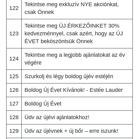
Tekintse meg exkluzív NYE akciónkat,
122
csak Önnek
Tekintse meg ÚJ ÉRKEZŐINKET 30%
123
kedvezménnyel, csak azért, hogy az ÚJ
ÉVET beköszöntsük Önnek
Tekintse meg a legjobb ajánlatokat az év
124
végére
125
Szurkolj és légy boldog újév estéjén
126
Boldog Új Évet Kívánok! - Estée Lauder
127
Boldog Új Évet
128
Üdv az újévi ajánlatokhoz!
129
Üdv az újévnek + új bőr – erre iszunk!