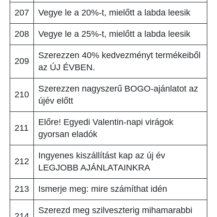
207
Vegye le a 20%-t, mielőtt a labda leesik
208
Vegye le a 25%-t, mielőtt a labda leesik
Szerezzen 40% kedvezményt termékeiből
209
az ÚJ ÉVBEN.
Szerezzen nagyszerű BOGO-ajánlatot az
210
újév előtt
Előre! Egyedi Valentin-napi virágok
211
gyorsan eladók
Ingyenes kiszállítást kap az új év
212
LEGJOBB AJÁNLATAINKRA
213
Ismerje meg: mire számíthat idén
Szerezd meg szilveszterig mihamarabbi
214