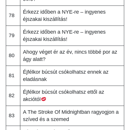
Érkezz időben a NYE-re – ingyenes
78
éjszakai kiszállítás!
Érkezz időben a NYE-re – ingyenes
79
éjszakai kiszállítás!
Ahogy véget ér az év, nincs többé por az
80
ágy alatt?
Éjfélkor búcsút csókolhatsz ennek az
81
eladásnak
Éjfélkor búcsút csókolhatsz ettől az
82
akciótól
A The Stroke Of Midnightban ragyogjon a
83
szíved és a szemed