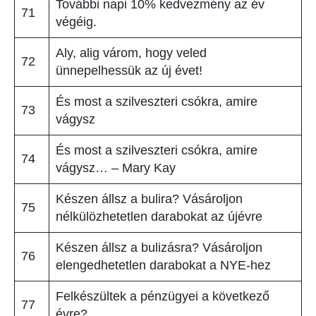
További napi 10% kedvezmény az év
71
végéig.
Aly, alig várom, hogy veled
72
ünnepelhessük az új évet!
És most a szilveszteri csókra, amire
73
vágysz
És most a szilveszteri csókra, amire
74
vágysz… – Mary Kay
Készen állsz a bulira? Vásároljon
75
nélkülözhetetlen darabokat az újévre
Készen állsz a bulizásra? Vásároljon
76
elengedhetetlen darabokat a NYE-hez
Felkészültek a pénzügyei a következő
77
évre?