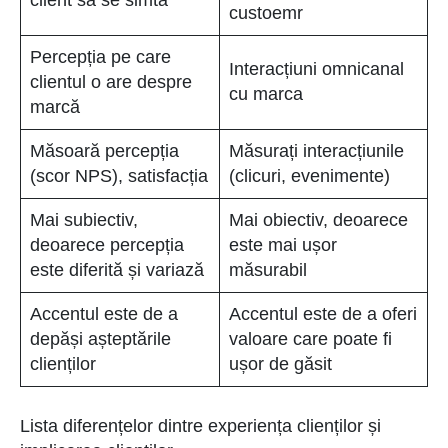
client să se simtă
custoemr
Percepția pe care
Interacțiuni omnicanal
clientul o are despre
cu marca
marcă
Măsoară percepția
Măsurați interacțiunile
(scor NPS), satisfacția
(clicuri, evenimente)
Mai subiectiv,
Mai obiectiv, deoarece
deoarece percepția
este mai ușor
este diferită și variază
măsurabil
Accentul este de a
Accentul este de a oferi
depăși așteptările
valoare care poate fi
clienților
ușor de găsit
Lista diferențelor dintre experiența clienților și