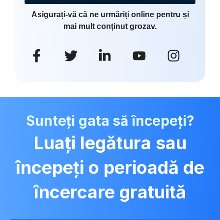
Asigurați-vă că ne urmăriți online pentru și
mai mult conținut grozav.
Sunteți gata să începeți?
Luați legătura sau
începeți o perioadă de
încercare gratuită