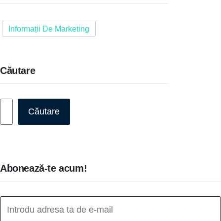
Informații De Marketing
Căutare
Caută
Căutare
Abonează-te acum!