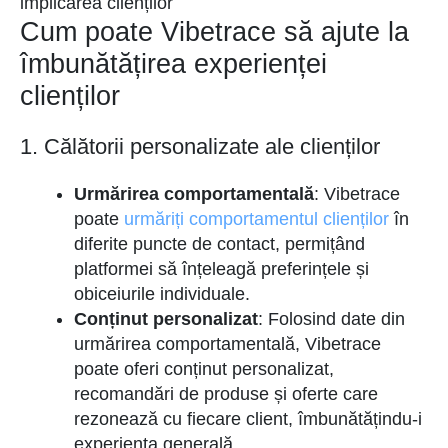
implicarea clienților
Cum poate Vibetrace să ajute la
îmbunătățirea experienței
clienților
1. Călătorii personalizate ale clienților
Urmărirea comportamentală
: Vibetrace
poate
urmăriți comportamentul clienților
în
diferite puncte de contact, permițând
platformei să înțeleagă preferințele și
obiceiurile individuale.
Conținut personalizat
: Folosind date din
urmărirea comportamentală, Vibetrace
poate oferi conținut personalizat,
recomandări de produse și oferte care
rezonează cu fiecare client, îmbunătățindu-i
experiența generală.