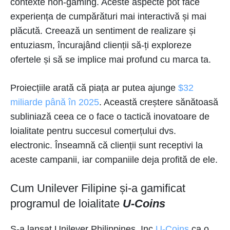
contexte non-gaming. Aceste aspecte pot face
experiența de cumpărături mai interactivă și mai
plăcută. Creează un sentiment de realizare și
entuziasm, încurajând clienții să-ți exploreze
ofertele și să se implice mai profund cu marca ta.
Proiecțiile arată că piața ar putea ajunge
$32
miliarde până în 2025
. Această creștere sănătoasă
subliniază ceea ce o face o tactică inovatoare de
loialitate pentru succesul comerțului dvs.
electronic. Înseamnă că clienții sunt receptivi la
aceste campanii, iar companiile deja profită de ele.
Cum Unilever Filipine și-a gamificat
programul de loialitate
U-Coins
S-a lansat Unilever Philippines, Inc
U-Coins
ca o