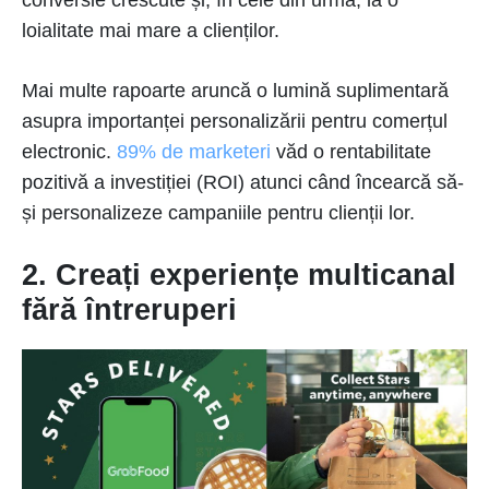
conversie crescute și, în cele din urmă, la o
loialitate mai mare a clienților.
Mai multe rapoarte aruncă o lumină suplimentară
asupra importanței personalizării pentru comerțul
electronic.
89% de marketeri
văd o rentabilitate
pozitivă a investiției (ROI) atunci când încearcă să-
și personalizeze campaniile pentru clienții lor.
2. Creați experiențe multicanal
fără întreruperi