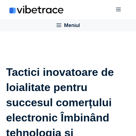
Sari
Meniu
la
conținut
Meniul
Tactici inovatoare de
loialitate pentru
succesul comerțului
electronic Îmbinând
tehnologia și