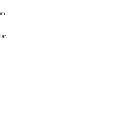
cum
lar.