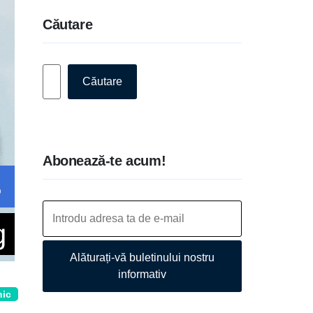
Căutare
Caută
Căutare
Abonează-te acum!
Alăturați-vă buletinului nostru
informativ
nic