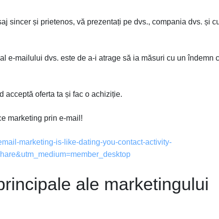
aj sincer și prietenos, vă prezentați pe dvs., compania dvs. și 
al e-mailului dvs. este de a-i atrage să ia măsuri cu un îndemn c
acceptă oferta ta și fac o achiziție.
ace marketing prin e-mail!
il-marketing-is-like-dating-you-contact-activity-
share&utm_medium=member_desktop
incipale ale marketingului