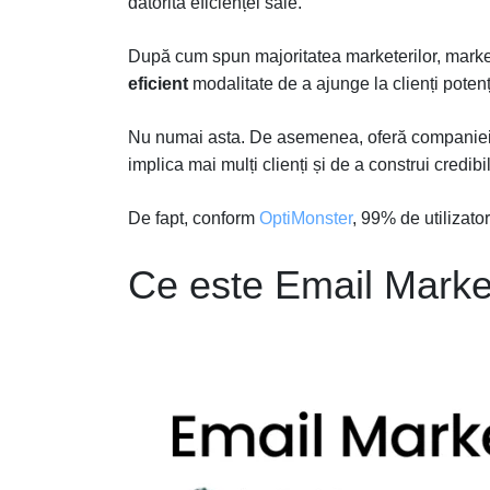
datorită eficienței sale.
După cum spun majoritatea marketerilor, market
eficient
modalitate de a ajunge la clienți poten
Nu numai asta. De asemenea, oferă companiei d
implica mai mulți clienți și de a construi credibi
De fapt, conform
OptiMonster
, 99% de utilizatori
Ce este Email Marke