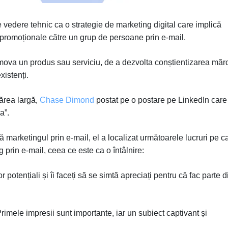
e vedere tehnic ca o strategie de marketing digital care implică
 promoționale către un grup de persoane prin e-mail.
mova un produs sau serviciu, de a dezvolta conștientizarea mărc
xistenți.
părea largă,
Chase Dimond
postat pe o postare pe LinkedIn care
ea”.
 marketingul prin e-mail, el a localizat următoarele lucruri pe c
g prin e-mail, ceea ce este ca o întâlnire:
or potențiali și îi faceți să se simtă apreciați pentru că fac parte d
rimele impresii sunt importante, iar un subiect captivant și