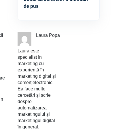
de pus
ii
Laura Popa
Laura este
specialist în
marketing cu
experiență în
marketing digital și
are
comerț electronic.
Ea face multe
cercetări și scrie
in
despre
automatizarea
marketingului și
marketingul digital
în general.