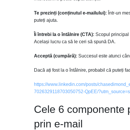
Te prezinți (conținutul e-mailului):
Într-un mes
puteți ajuta.
Îi întrebi la o întâlnire (CTA):
Scopul principal 
Același lucru ca să le ceri să spună DA.
Acceptă (cumpără):
Succesul este atunci când 
Dacă ați fost la o întâlnire, probabil că puteți f
https://www.linkedin.com/posts/chasedimond_ema
7026329118703050752-QpEE/?utm_source=
Cele 6 componente pr
prin e-mail