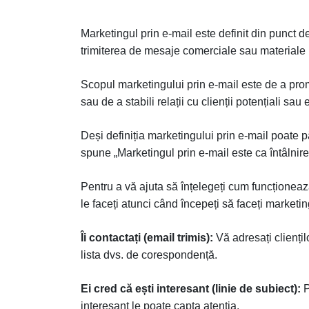
Marketingul prin e-mail este definit din punct d
trimiterea de mesaje comerciale sau materiale
Scopul marketingului prin e-mail este de a pro
sau de a stabili relații cu clienții potențiali sau e
Deși definiția marketingului prin e-mail poate 
spune „Marketingul prin e-mail este ca întâlnir
Pentru a vă ajuta să înțelegeți cum funcționează
le faceți atunci când începeți să faceți marketin
Îi contactați (email trimis):
Vă adresați cliențil
lista dvs. de corespondență.
Ei cred că ești interesant (linie de subiect):
P
interesant le poate capta atenția.