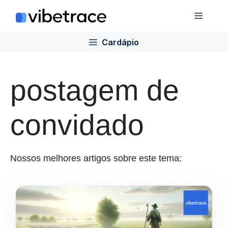
Ir
Cardá
para
o
Cardápio
conteúdo
postagem de
convidado
Nossos melhores artigos sobre este tema: