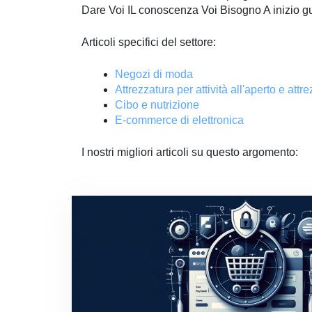
Dare
Voi
IL
conoscenza
Voi
Bisogno
A
inizio
gu
Articoli specifici del settore:
Negozi di moda
Attrezzatura per attività all'aperto e attr
Cibo e nutrizione
E-commerce di elettronica
I nostri migliori articoli su questo argomento: