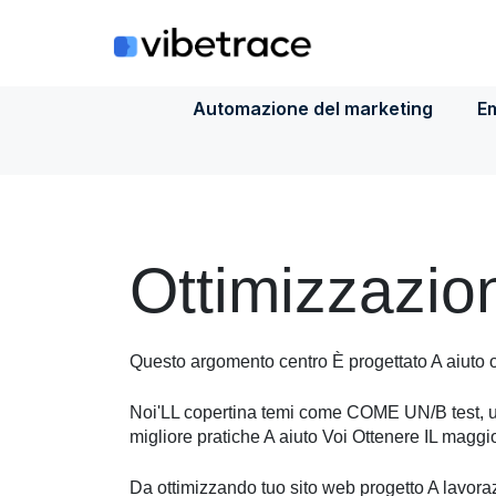
Salta
al
contenuto
Automazione del marketing
Em
Ottimizzazio
Questo
argomento
centro
È
progettato
A
aiuto
o
Noi
'
LL
copertina
temi
come
COME
UN
/
B
test
,
u
migliore
pratiche
A
aiuto
Voi
Ottenere
IL
maggio
Da
ottimizzando
tuo
sito web
progetto
A
lavora