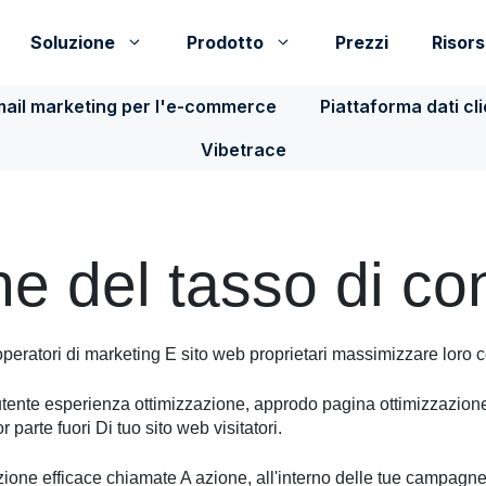
Soluzione
Prodotto
Prezzi
Risor
ail marketing per l'e-commerce
Piattaforma dati cl
Vibetrace
ne del tasso di co
peratori di marketing
E
sito web
proprietari
massimizzare
loro
c
tente
esperienza
ottimizzazione
,
approdo
pagina
ottimizzazion
r parte
fuori
Di
tuo
sito web
visitatori
.
zione
efficace
chiamate
A
azione
,
all'interno delle tue campagne