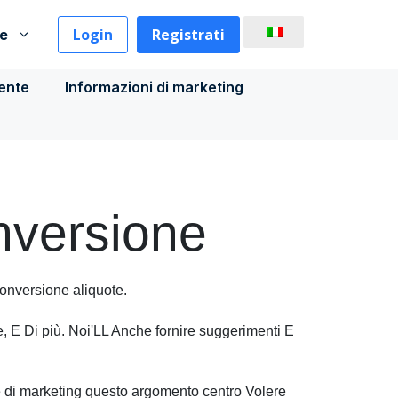
Login
Registrati
se
iente
Informazioni di marketing
nversione
onversione
aliquote
.
e
,
E
Di più
.
Noi
'
LL
Anche
fornire
suggerimenti
E
 di marketing questo
argomento
centro
Volere