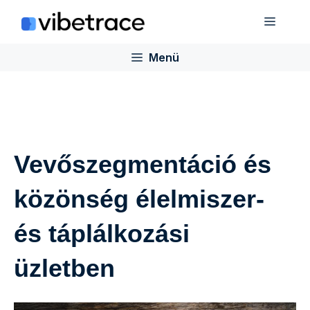
Ugrás
Menü
a
tartalomra
Menü
Vevőszegmentáció és
közönség élelmiszer-
és táplálkozási
üzletben