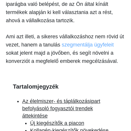
iparágba való belépést, de az Ön által kínált
termékek alapján ki kell választania azt a rést,
ahová a vállalkozása tartozik.
Ami azt illeti, a sikeres vállalkozáshoz nem rövid út
vezet, hanem a tanulás
szegmentálja ügyfeleit
sokat jelent majd a jövőben, és segít növelni a
konverziót a megfelelő emberek megcélzásával.
Tartalomjegyzék
Az élelmiszer- és táplálkozásipart
befolyásoló fogyasztói trendek
áttekintése
Új kiegészítők a piacon
Kollagén-kiegészítők növekedése