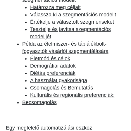
szegmentációs modellt
Határozza meg céljait
Válassza ki a szegmentációs modellt
Értékelje a választott szegmenseket
Tesztelje és javítsa szegmentációs
modelljét
Példa az élelmiszer- és táplálékbolt-
fogyasztók vásárlói szegmentálására
Életmód és célok
Demográfiai adatok
Diétás preferenciák
A használat gyakorisága
Csomagolás és Bemutatás
Kulturális és regionális preferenciák:
Becsomagolás
Egy megfelelő automatizálási eszköz