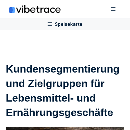
Zum
Speis
Inhalt
springen
Speisekarte
Kundensegmentierung
und Zielgruppen für
Lebensmittel- und
Ernährungsgeschäfte