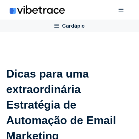
Ir
Cardá
para
o
Cardápio
conteúdo
Dicas para uma
extraordinária
Estratégia de
Automação de Email
Marketing