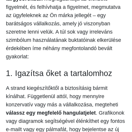
figyelmét, és felhívhatja a figyelmet, megmutatva
az ügyfeleknek az Ön márka jellegét – egy
barátságos vállalkozás, amely jó viszonyban
szeretne lenni velük. A túl sok vagy irreleváns
szimbólum használatának buktatóinak elkerülése
érdekében íme néhány megfontolandó bevált
gyakorlat:
1. Igazítsa őket a tartalomhoz
A strand kiegészítőktől a biztosításig bármit
kínálhat. Függetlenül attól, hogy mennyire
konzervatív vagy más a vállalkozása, megteheti
válassz egy megfelelő hangulatjelet
. Grafikonok
vagy diagramok segítségével élénkíthet egy fontos
e-mailt vagy egy pálmafát, hogy bejelentse az új