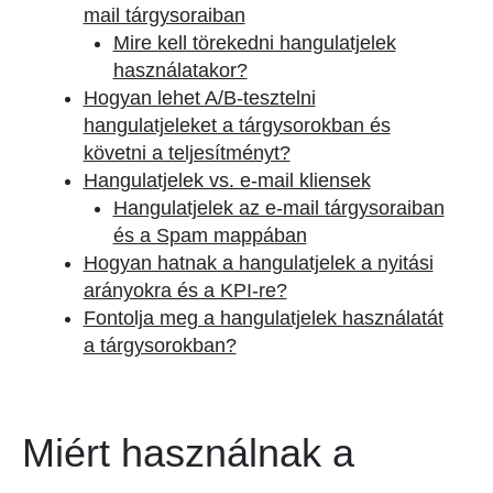
mail tárgysoraiban
Mire kell törekedni hangulatjelek
használatakor?
Hogyan lehet A/B-tesztelni
hangulatjeleket a tárgysorokban és
követni a teljesítményt?
Hangulatjelek vs. e-mail kliensek
Hangulatjelek az e-mail tárgysoraiban
és a Spam mappában
Hogyan hatnak a hangulatjelek a nyitási
arányokra és a KPI-re?
Fontolja meg a hangulatjelek használatát
a tárgysorokban?
Miért használnak a