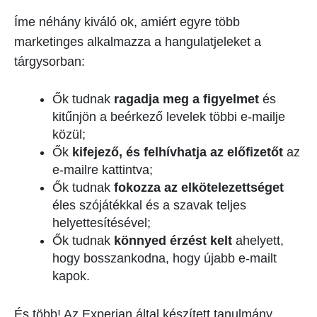
Íme néhány kiváló ok, amiért egyre több
marketinges alkalmazza a hangulatjeleket a
tárgysorban:
Ők tudnak
ragadja meg a figyelmet
és
kitűnjön a beérkező levelek többi e-mailje
közül;
Ők
kifejező, és felhívhatja az előfizetőt
az
e-mailre kattintva;
Ők tudnak
fokozza az elkötelezettséget
éles szójátékkal és a szavak teljes
helyettesítésével;
Ők tudnak
könnyed érzést kelt
ahelyett,
hogy bosszankodna, hogy újabb e-mailt
kapok.
És több! Az Experian által készített tanulmány