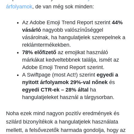
árfolyamok
, de van még sok minden:
Az Adobe Emoji Trend Report szerint
44%
vásárló
nagyobb valószínűséggel
vásárolnak, ha hangulatjelek szerepelnek a
reklámtermékekben.
78% előfizető
az emojikat használó
márkákat kedveltebbnek találja, ismét az
Adobe Emoji Trend Report szerint.
A Swiftpage (most Act!) szerint
egyedi
a
nyitott árfolyamok 29%-val nőnek
és
egyedi CTR-ek – 28% által
ha
hangulatjeleket használ a tárgysorban.
Noha ezek mind nagyon pozitív eredmények és
szilárd bizonyítékok a hangulatjelek használata
mellett, a felsővezetők harmada gondolja, hogy az