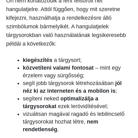
Ön nem korlátozódik a fent felsorolt hét
hangulatjelre. Attól függően, hogy mit szeretne
kifejezni, használhatja a rendelkezésre álló
szimbólumok bármelyikét. A hangulatjelek
tárgysorokban való használatának legsikeresebb
példái a következők:
kiegészítés
a tárgysort;
közvetíteni valami fontosat
– mint egy
érzelem vagy sürgősség;
segít jobb tárgysorok létrehozásában
jól
néz ki az interneten és a mobilon is
;
segíteni neked
optimalizálja a
tárgysorokat
ezek lerövidítésével;
vizuálisan magával ragadó és lebilincselő
tárgysorokat hozhat létre,
nem
rendetlenség
.