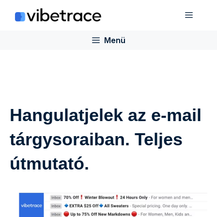
Ugrás
Menü
a
tartalomra
Menü
Hangulatjelek az e-mail
tárgysoraiban. Teljes
útmutató.