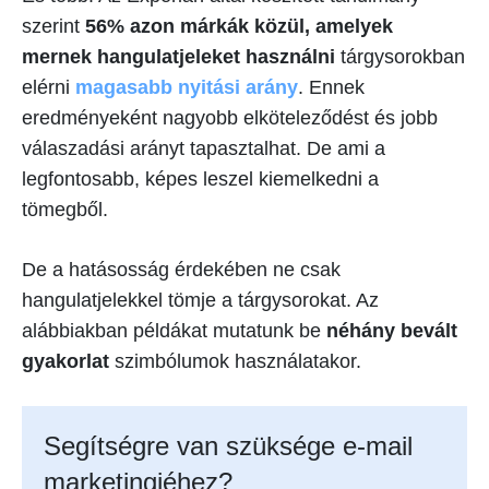
szerint
56% azon márkák közül, amelyek
mernek hangulatjeleket használni
tárgysorokban
elérni
magasabb nyitási arány
. Ennek
eredményeként nagyobb elköteleződést és jobb
válaszadási arányt tapasztalhat. De ami a
legfontosabb, képes leszel kiemelkedni a
tömegből.
De a hatásosság érdekében ne csak
hangulatjelekkel tömje a tárgysorokat. Az
alábbiakban példákat mutatunk be
néhány bevált
gyakorlat
szimbólumok használatakor.
Segítségre van szüksége e-mail
marketingjéhez?