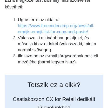
Ezt a megközelítést bármely más szoftverrel
követheti:
Ugrás erre az oldalra:
https://www.freecodecamp.org/news/all-
emojis-emoji-list-for-copy-and-paste/
Válassza ki a kívánt hangulatjelet, és
másolja ki az oldalról (válassza ki, mint a
normál szöveget)
Illessze be az e-mail tárgysorának beviteli
mezőjébe (bármi legyen is az).
Tetszik ez a cikk?
Csatlakozzon CX for Retail dedikált
hírlevelünkhöz!