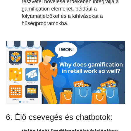
részvétel növelése érdekében integrálja a
gamification elemeket, például a
folyamatjelzőket és a kihívásokat a
hűségprogramokba.
6. Élő csevegés és chatbotok: