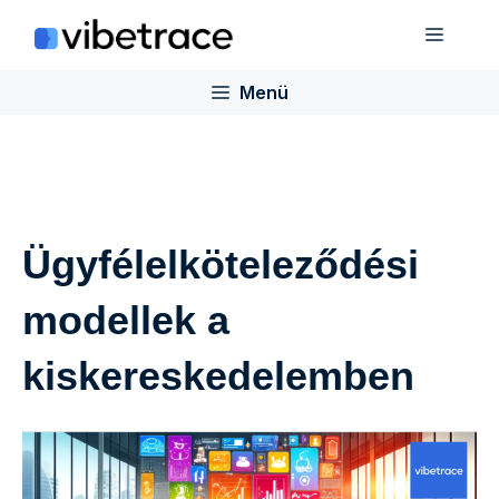
Ugrás
Menü
a
tartalomra
Menü
Ügyfélelköteleződési
modellek a
kiskereskedelemben