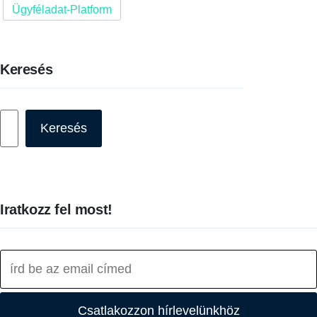
Ügyféladat-Platform
Keresés
Keresés
Keresés
Iratkozz fel most!
Csatlakozzon hírlevelünkhöz