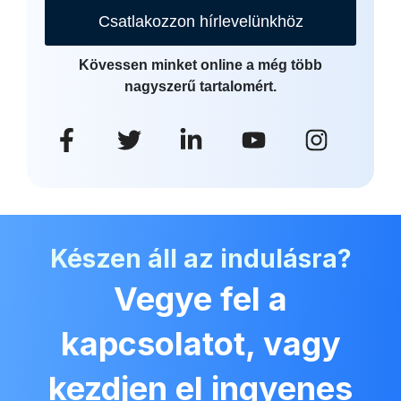
Csatlakozzon hírlevelünkhöz
Kövessen minket online a még több
nagyszerű tartalomért.
Készen áll az indulásra?
Vegye fel a
kapcsolatot, vagy
kezdjen el ingyenes