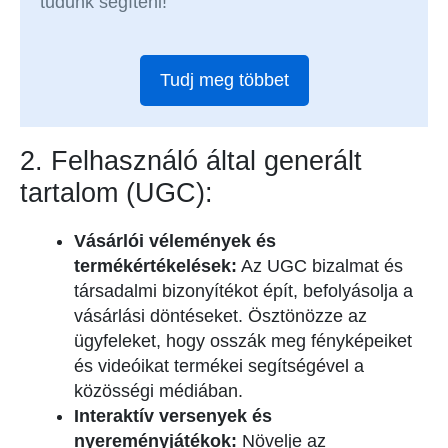
tudunk segíteni!
Tudj meg többet
2. Felhasználó által generált
tartalom (UGC):
Vásárlói vélemények és
termékértékelések:
Az UGC bizalmat és
társadalmi bizonyítékot épít, befolyásolja a
vásárlási döntéseket. Ösztönözze az
ügyfeleket, hogy osszák meg fényképeiket
és videóikat termékei segítségével a
közösségi médiában.
Interaktív versenyek és
nyereményjátékok:
Növelje az