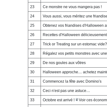
23
Ce monstre ne vous mangera pas !
24
Vous aussi, vous méritez une friandise
25
Obtenez vos friandises d'Halloween av
26
Recettes d'Halloween délicieusement 
27
Trick or Treating sur un estomac vide? 
28
Régalez vos petits monstres avec une
29
De nos goules aux vôtres
30
Halloween approche… achetez maintena
31
Commencez la fête avec Domino's
32
Ceci n'est pas une astuce…
33
Octobre est arrivé !
Voir ces économ