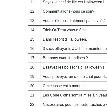
11
Soyez le chef de file cet Halloween !
12
Comment allons-nous ce soir?
13
Vous n'êtes cordialement pas invité à 
14
Trick-Or-Treat vous-même
15
Dans l'esprit d'Halloween.
16
3 sacs effrayants à acheter maintenan
17
Bonbons et/ou friandises ?
18
Essayez les boissons d'Halloween si 
19
Vous prévoyez un œil de chat pour H
20
Cette tasse est à mourir -
21
Les Cone Coins sont la mise à niveau
22
Nécessaires pour les nuits fraîches à 