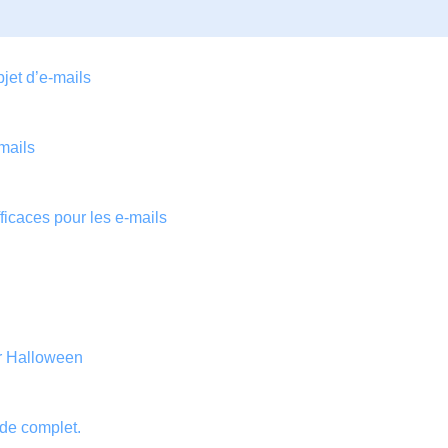
bjet d’e-mails
-mails
fficaces pour les e-mails
ur Halloween
ide complet.