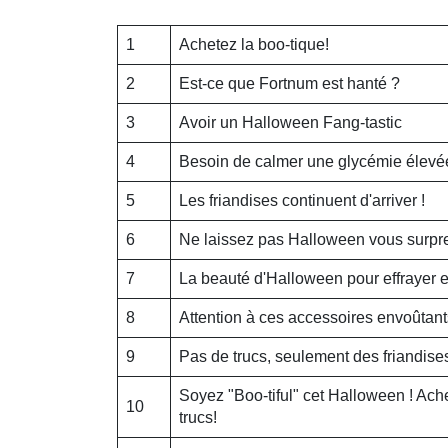
1
Achetez la boo-tique!
2
Est-ce que Fortnum est hanté ?
3
Avoir un Halloween Fang-tastic
4
Besoin de calmer une glycémie élevé
5
Les friandises continuent d'arriver !
6
Ne laissez pas Halloween vous surpre
7
La beauté d'Halloween pour effrayer et
8
Attention à ces accessoires envoûta
9
Pas de trucs, seulement des friandise
Soyez "Boo-tiful" cet Halloween ! Ach
10
trucs!