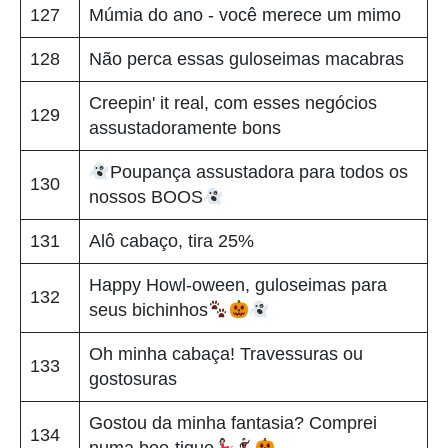
127
Múmia do ano - você merece um mimo
128
Não perca essas guloseimas macabras
Creepin' it real, com esses negócios
129
assustadoramente bons
Poupança assustadora para todos os
130
nossos BOOS
131
Alô cabaço, tira 25%
Happy Howl-oween, guloseimas para
132
seus bichinhos
Oh minha cabaça! Travessuras ou
133
gostosuras
Gostou da minha fantasia? Comprei
134
numa boo-tique