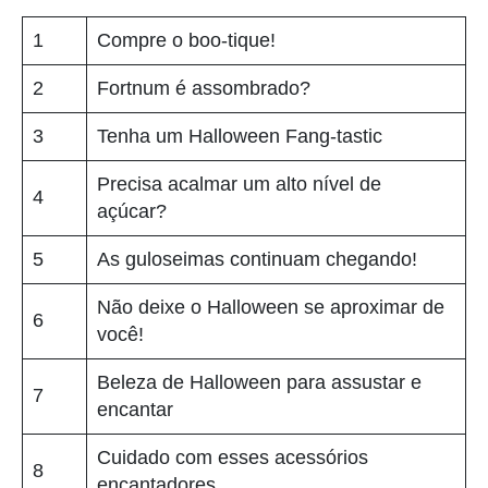
1
Compre o boo-tique!
2
Fortnum é assombrado?
3
Tenha um Halloween Fang-tastic
Precisa acalmar um alto nível de
4
açúcar?
5
As guloseimas continuam chegando!
Não deixe o Halloween se aproximar de
6
você!
Beleza de Halloween para assustar e
7
encantar
Cuidado com esses acessórios
8
encantadores...