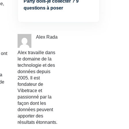
Party dois-je collecter ? 9
e,
questions à poser
Alex Rada
Alex travaille dans
 ont
le domaine de la
technologie et des
données depuis
La
2005. Il est
 de
fondateur de
Vibetrace et
passionné par la
façon dont les
données peuvent
apporter des
résultats étonnants.