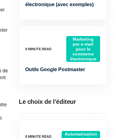
électronique (avec exemples)
er
eler
Marketing
par e-mail
pour le
commerce
électronique
Outils Google Postmaster
n de
ent
Le choix de l'éditeur
otre
t
Automatisation