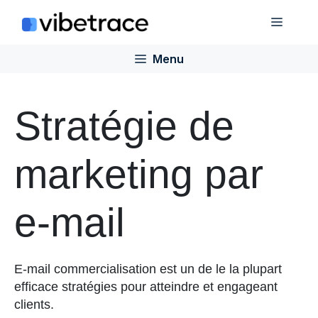
Aller
Menu
au
contenu
Menu
Stratégie de
marketing par
e-mail
E-mail
commercialisation
est
un
de
le
la plupart
efficace
stratégies
pour
atteindre
et
engageant
clients
.