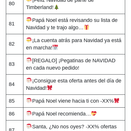
¡Feliz Navidad de parte de
80
Timberland!
Papá Noel está revisando su lista de
81
Navidad y te trajo algo…
¡La cuenta atrás para Navidad ya está
82
en marcha!
[REGALO] ¡Pegatinas de NAVIDAD
83
en cada nuevo pedido!
¡Consigue esta oferta antes del día de
84
Navidad!
85
Papá Noel viene hacia ti con -XX%
86
Papá Noel recomienda…
Santa, ¿No nos oyes? -XX% ofertas
87