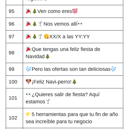
95
Ven como eres
96
Nos vemos allí
97
XX/X a las YY:YY
Que tengas una feliz fiesta de
98
Navidad
99
Pero las ofertas son tan deliciosas
100
¡Feliz Navi-perro!
¿Quieres salir de fiesta? Aquí
101
estamos
5 herramientas para que tu fin de año
102
sea increíble para tu negocio