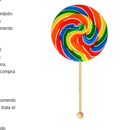
ambién
s
emento
l
:
va,
a compra
 momento
trata el
ito