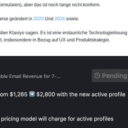
ormularen), aber das ist noch lange nicht konform.
reise geändert in
2023
Und
2024
sowie.
ber Klaviyo sagen. Es ist eine erstaunliche Technologielösung
nt, insbesondere in Bezug auf UX und Produktstrategie.