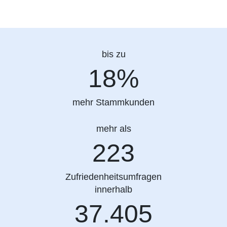
bis zu
18%
18%
mehr Stammkunden
mehr als
223
223
Zufriedenheitsumfragen
innerhalb
37500
37.496