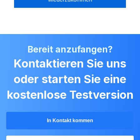
Bereit anzufangen?
Kontaktieren Sie uns
oder starten Sie eine
kostenlose Testversion
In Kontakt kommen