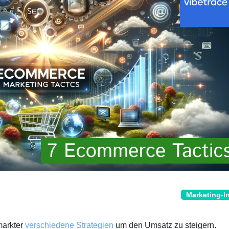
Marketing-I
markter
verschiedene Strategien
um den Umsatz zu steigern.