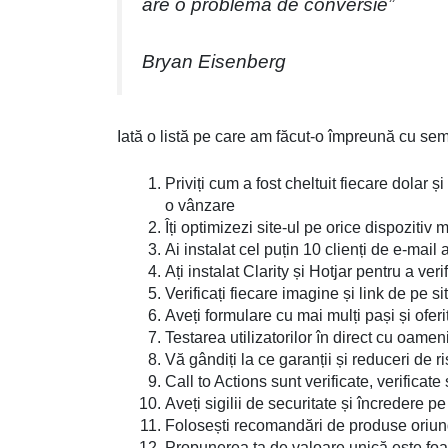
are o problemă de conversie”
Bryan Eisenberg
Iată o listă pe care am făcut-o împreună cu se
Priviți cum a fost cheltuit fiecare dolar 
o vânzare
Îți optimizezi site-ul pe orice dispozitiv 
Ai instalat cel puțin 10 clienți de e-mail
Ați instalat Clarity și Hotjar pentru a veri
Verificați fiecare imagine și link de pe sit
Aveți formulare cu mai mulți pași și ofer
Testarea utilizatorilor în direct cu oamen
Vă gândiți la ce garanții și reduceri de r
Call to Actions sunt verificate, verificat
Aveți sigilii de securitate și încredere p
Folosești recomandări de produse oriund
Propunerea ta de valoare unică este foar