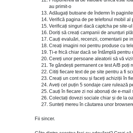
au primit-o
Adăugați butoane de îndemn în paginile ș
Verifică pagina de pe telefonul mobil al
Verificați singuri dacă captcha pe site-ul 
Doriți să creați campanii de anunțuri plăt
Cauți evaluări, recenzii, comentarii pe i
Creați imagini noi pentru produse cu tele
Ți-e frică chiar dacă se întâmplă pentru 
Cereți unor persoane aleatorii să vă viz
Te gândești permanent ce test A/B poți r
Citiți fiecare text de pe site pentru a fi s
Creați un cont nou și faceți achiziții în f
Aveți cel puțin 5 sondaje care rulează pe
Cauți în fiecare zi noi abonați de e-mail și
Colectați dovezi sociale chiar și de la 
Sunteți mereu în căutarea unor browsere
Fii sincer.