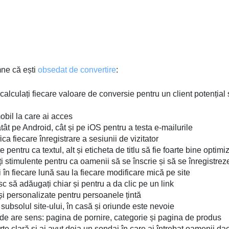
mne că ești
obsedat de convertire
:
și calculați fiecare valoare de conversie pentru un client potențial
mobil la care ai acces
 atât pe Android, cât și pe iOS pentru a testa e-mailurile
fica fiecare înregistrare a sesiunii de vizitator
e pentru ca textul, alt și eticheta de titlu să fie foarte bine optimi
iți stimulente pentru ca oamenii să se înscrie și să se înregistrez
i în fiecare lună sau la fiecare modificare mică pe site
isc să adăugați chiar și pentru a da clic pe un link
e și personalizate pentru persoanele țintă
e subsolul site-ului, în casă și oriunde este nevoie
e are sens: pagina de pornire, categorie și pagina de produs
te clară și ai avut deja un sondaj în care ai întrebat oamenii da