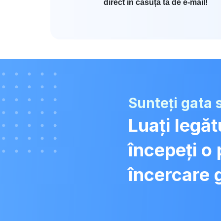
direct în căsuța ta de e-mail!
Sunteți gata 
Luați legă
începeți o
încercare 