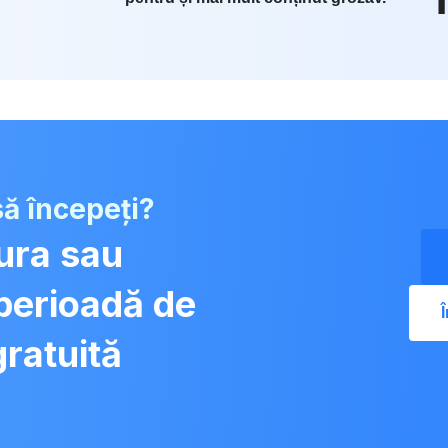
să începeți?
tura sau
 perioadă de
gratuită