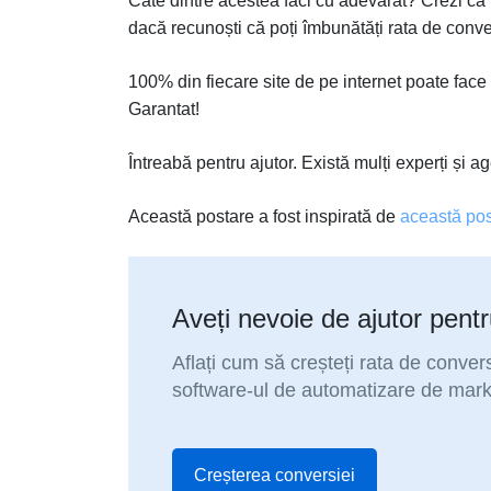
Câte dintre acestea faci cu adevărat? Crezi că 
dacă recunoști că poți îmbunătăți rata de conve
100% din fiecare site de pe internet poate face
Garantat!
Întreabă pentru ajutor. Există mulți experți și 
Această postare a fost inspirată de
această pos
Aveți nevoie de ajutor pent
Aflați cum să creșteți rata de convers
software-ul de automatizare de mark
Creșterea conversiei