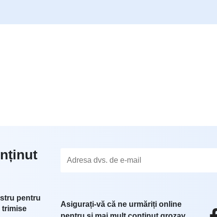
nținut
stru pentru
Asigurați-vă că ne urmăriți online
 trimise
pentru și mai mult conținut grozav.