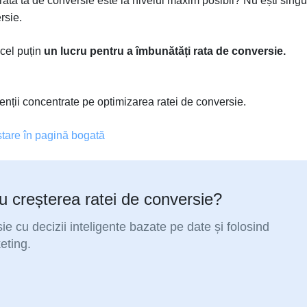
rata ta de conversie este la nivelul maxim posibil? Nu ești singu
rsie.
 cel puțin
un lucru pentru a îmbunătăți rata de conversie.
agenții concentrate pe optimizarea ratei de conversie.
tare în pagină bogată
ru creșterea ratei de conversie?
ie cu decizii inteligente bazate pe date și folosind
eting.