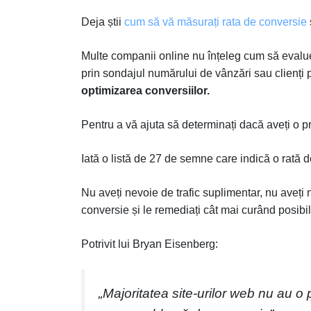
Deja știi
cum să vă măsurați rata de conversie
Multe companii online nu înțeleg cum să evalueze
prin sondajul numărului de vânzări sau clienți po
optimizarea conversiilor.
Pentru a vă ajuta să determinați dacă aveți o p
Iată o listă de 27 de semne care indică o rată 
Nu aveți nevoie de trafic suplimentar, nu aveți
conversie și le remediați cât mai curând posibil
Potrivit lui Bryan Eisenberg:
„Majoritatea site-urilor web nu au o 