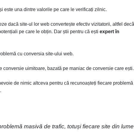
și este una dintre valorile pe care le verificați zilnic.
 dacă site-ul lor web convertește efectiv vizitatorii, altfel decâ
tențiali pe care le obțin. Dar știi pentru că ești
expert în
roblemă cu conversia site-ului web.
de conversie uimitoare, bazată pe maniac de conversie care ești.
 nevoie de nimic altceva pentru că recunoașteți fiecare problemă
.
problemă masivă de trafic, totuși fiecare site din lume