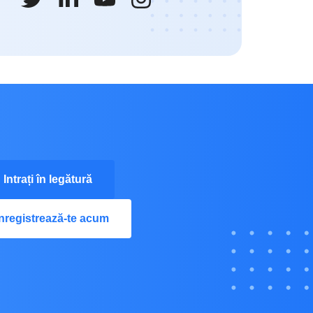
Intrați în legătură
Înregistrează-te acum