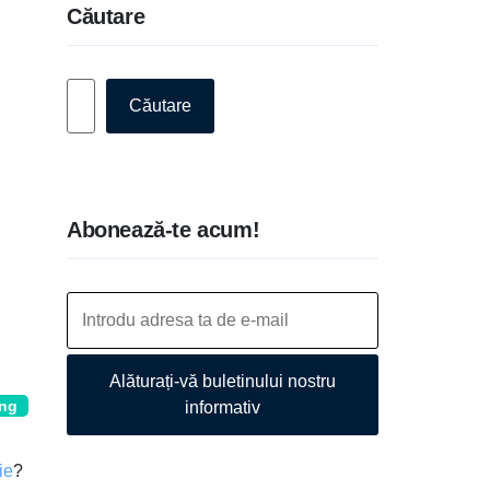
Căutare
Caută
Căutare
Abonează-te acum!
Alăturați-vă buletinului nostru
ing
informativ
ie
?