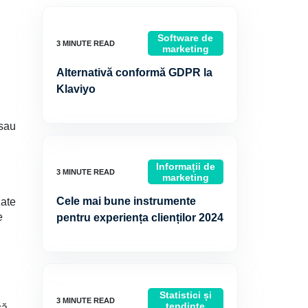
Software de
marketing
Alternativă conformă GDPR la
Klaviyo
 sau
Informații de
marketing
Cele mai bune instrumente
zate
e
pentru experiența clienților 2024
Statistici și
tendințe
că