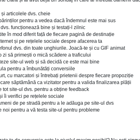
i articolele dvs. cheie
 părinților pentru a vedea dacă îndemnul este mai sus
dvs. funcționează bine și testați-l zilnic
ite în mod diferit față de fiecare pagină de destinație
nternet și pe rețelele sociale despre afacerea ta
fonul dvs. din toate unghiurile. Joacă-te și cu GIF animat
o zi să primești o mică scădere a traficului
iteze site-ul web și să decidă ce este mai bine
ula pentru a îmbunătăți conversiile
curt, cu marcatori și întrebați prietenii despre fiecare propoziție
iecare săptămână ca vizitator pentru a valida finalizarea plății
 tot site-ul dvs. pentru a obține feedback
 îi verifici pe rețelele sociale
oameni de pe stradă pentru a le adăuga pe site-ul dvs
 noi pentru a vă testa site-ul pentru probleme