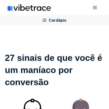
Ir
Cardá
para
o
Cardápio
conteúdo
27 sinais de que você é
um maníaco por
conversão