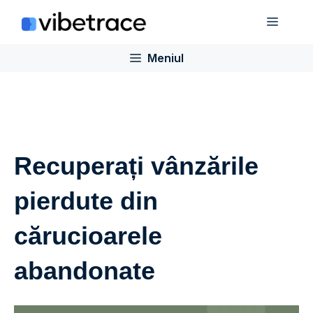
Sari
Meniu
la
conținut
Meniul
Recuperați vânzările
pierdute din
cărucioarele
abandonate