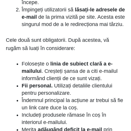
începe.
Împingeți utilizatorii să
lăsați-le adresele de
e-mail
de la prima vizită pe site. Acesta este
singurul mod de a le redirecționa mai târziu.
Cele două sunt obligatorii. După acestea, vă
rugăm să luați în considerare:
Folosește o
linia de subiect clară a e-
mailului
. Creșteți șansa de a citi e-mailul
informând clienții de ce sunt vizați.
Fii personal.
Utilizați detaliile clientului
pentru personalizare.
Îndemnul principal la acțiune ar trebui să fie
un link care duce la coș.
Includeți produsele rămase în coș în
interiorul e-mailului.
Merita
adăugând deficit la e-mail
prin