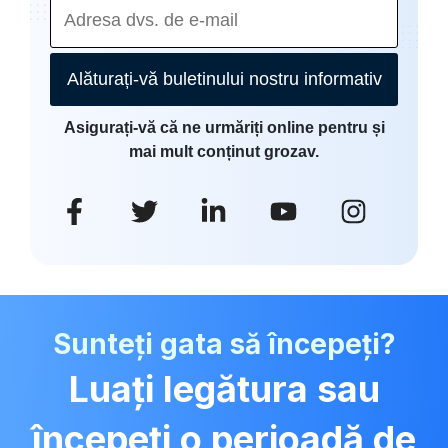
Alăturați-vă buletinului nostru informativ
Asigurați-vă că ne urmăriți online pentru și
mai mult conținut grozav.
Sunteți gata să începeți?
Luați legătura sau
începeți o perioadă de