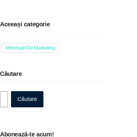
Aceeași categorie
Informații De Marketing
Căutare
Caută
Căutare
Abonează-te acum!