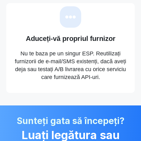
Aduceți-vă propriul furnizor
Nu te baza pe un singur ESP. Reutilizați
furnizorii de e-mail/SMS existenți, dacă aveți
deja sau testați A/B livrarea cu orice serviciu
care furnizează API-uri.
Sunteți gata să începeți?
Luați legătura sau