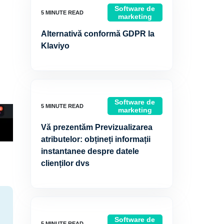
Software de
marketing
Alternativă conformă GDPR la
Klaviyo
Software de
marketing
Vă prezentăm Previzualizarea
atributelor: obțineți informații
instantanee despre datele
clienților dvs
Software de