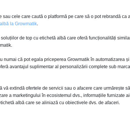
e sau cele care caută o platformă pe care să o pot rebrandă ca a
ă albă la Growmatik
.
oluțiilor de top cu etichetă albă care oferă funcționalități simila
matik.
nu numai că pot egala priceperea Growmatik în automatizarea și
 oferă avantajul suplimentar al personalizării complete sub marc
să vă extindă ofertele de servicii sau o afacere care urmărește s
e a marketingului în ecosistemul dvs., informațiile furnizate ai
etichetă albă care se aliniază cu obiectivele dvs. de afaceri.