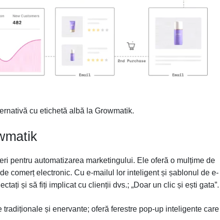
ternativă cu etichetă albă la Growmatik.
wmatik
eri pentru automatizarea marketingului. Ele oferă o mulțime de
de comerț electronic. Cu e-mailul lor inteligent și șablonul de e-
tați și să fiți implicat cu clienții dvs.; „Doar un clic și ești gata”.
tradiționale și enervante; oferă ferestre pop-up inteligente care