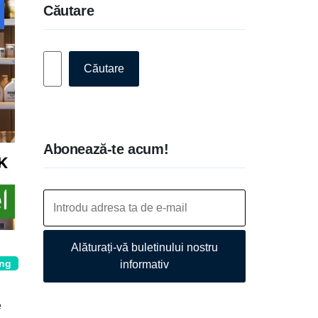
Căutare
Caută
Căutare
Abonează-te acum!
Alăturați-vă buletinului nostru
ing
informativ
e