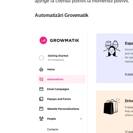
ajunge la clientul potrivit la momentul potrivit.
Automatizări Growmatik