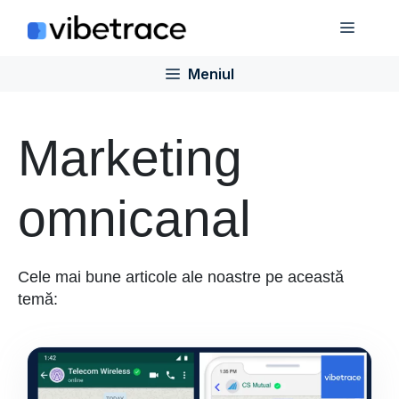
Sari
Meniu
la
conținut
Meniul
Marketing
omnicanal
Cele mai bune articole ale noastre pe această
temă: