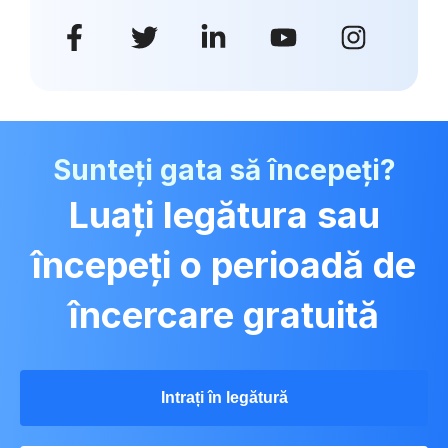
Sunteți gata să începeți?
Luați legătura sau
începeți o perioadă de
încercare gratuită
Intrați în legătură