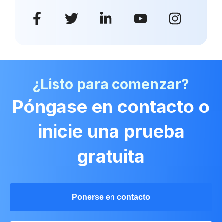
¿Listo para comenzar?
Póngase en contacto o
inicie una prueba
gratuita
Ponerse en contacto