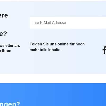
ere
te?
Folgen Sie uns online für noch
sletter an,
mehr tolle Inhalte.
n Ihren
angen?