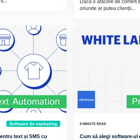
t...
Dacă o afacere de comerț ele
oriunde ar putea clienții...
Software de marketing
entru text și SMS cu
Cum să alegi software-ul