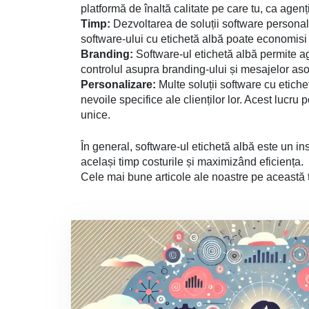
platformă de înaltă calitate pe care tu, ca agenți
Timp:
Dezvoltarea de soluții software personal
software-ului cu etichetă albă poate economisi 
Branding:
Software-ul etichetă albă permite age
controlul asupra branding-ului și mesajelor asoci
Personalizare:
Multe soluții software cu etich
nevoile specifice ale clienților lor. Acest lucru 
unice.
În general, software-ul etichetă albă este un ins
același timp costurile și maximizând eficiența.
Cele mai bune articole ale noastre pe această