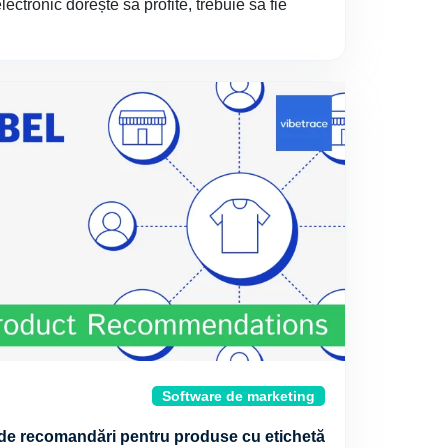
ctronic dorește să profite, trebuie să fie
Software de marketing
 de recomandări pentru produse cu etichetă