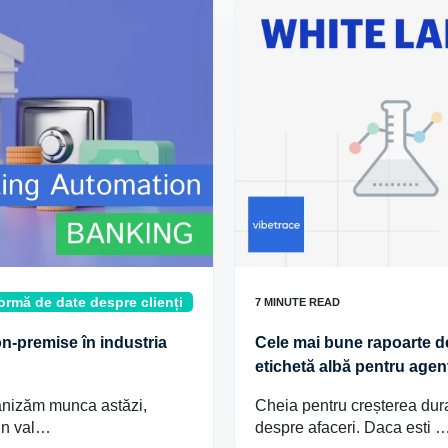
ormă de date despre clienți
n-premise în industria
Cele mai bune rapoarte de
etichetă albă pentru agenț
ganizăm munca astăzi,
Cheia pentru creșterea dura
 un val…
despre afaceri. Daca esti 