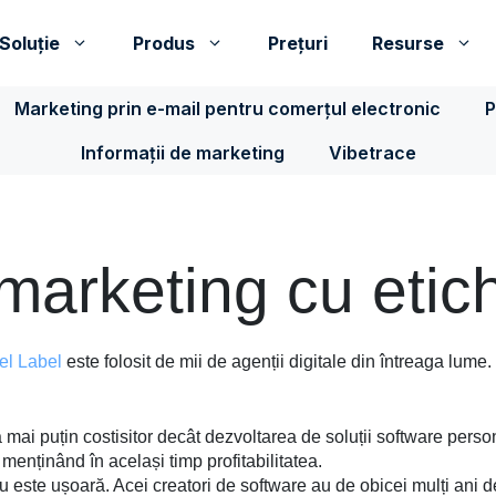
Soluţie
Produs
Prețuri
Resurse
Marketing prin e-mail pentru comerțul electronic
P
Informații de marketing
Vibetrace
marketing cu etic
el Label
este folosit de mii de agenții digitale din întreaga lume.
mai puțin costisitor decât dezvoltarea de soluții software person
e, menținând în același timp profitabilitatea.
u este ușoară. Acei creatori de software au de obicei mulți ani d