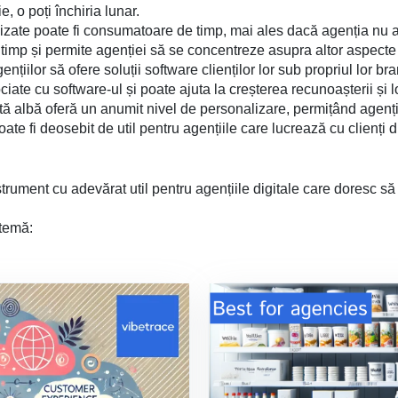
e, o poți închiria lunar.
izate poate fi consumatoare de timp, mai ales dacă agenția nu a
timp și permite agenției să se concentreze asupra altor aspecte a
nțiilor să ofere soluții software clienților lor sub propriul lor b
ate cu software-ul și poate ajuta la creșterea recunoașterii și loi
etă albă oferă un anumit nivel de personalizare, permițând agenți
poate fi deosebit de util pentru agențiile care lucrează cu clienți d
trument cu adevărat util pentru agențiile digitale care doresc să o
 temă: