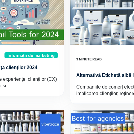
Informații de marketing
a clienților 2024
Alternativă Etichetă albă
experienței clienților (CX)
 și...
Companiile de comerț elect
implicarea clienților, reține