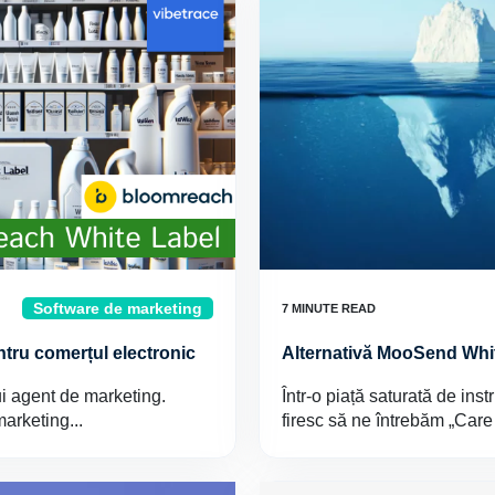
Software de marketing
ntru comerțul electronic
Alternativă MooSend Whi
ui agent de marketing.
Într-o piață saturată de in
arketing...
firesc să ne întrebăm „Care 