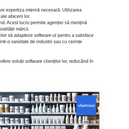
re expertiza internă necesară. Utilizarea
le afacerii lor.
rand. Acest lucru permite agenției să mențină
alității mărcii.
ilor să adapteze software-ul pentru a satisface
intr-o varietate de industrii sau cu cerințe
fere soluții software clienților lor, reducând în