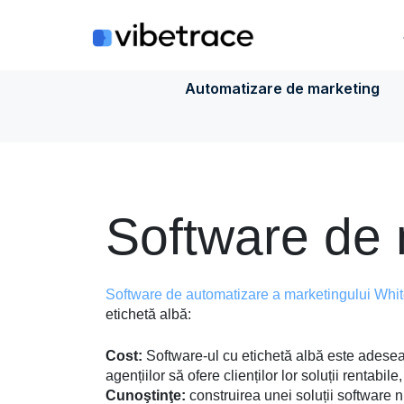
Sari
la
conținut
Automatizare de marketing
Software de 
Software de automatizare a marketingului Whit
etichetă albă:
Cost:
Software-ul cu etichetă albă este adesea 
agențiilor să ofere clienților lor soluții rentabil
Cunoştinţe:
construirea unei soluții software n