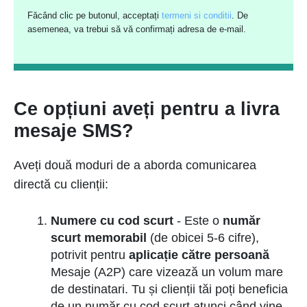
Făcând clic pe butonul, acceptați
termeni si conditii
. De
asemenea, va trebui să vă confirmați adresa de e-mail.
Ce opțiuni aveți pentru a livra
mesaje SMS?
Aveți două moduri de a aborda comunicarea
directă cu clienții:
Numere cu cod scurt
- Este o
număr
scurt memorabil
(de obicei 5-6 cifre),
potrivit pentru
aplicație către persoană
Mesaje (A2P) care vizează un volum mare
de destinatari. Tu și clienții tăi poți beneficia
de un număr cu cod scurt atunci când vine