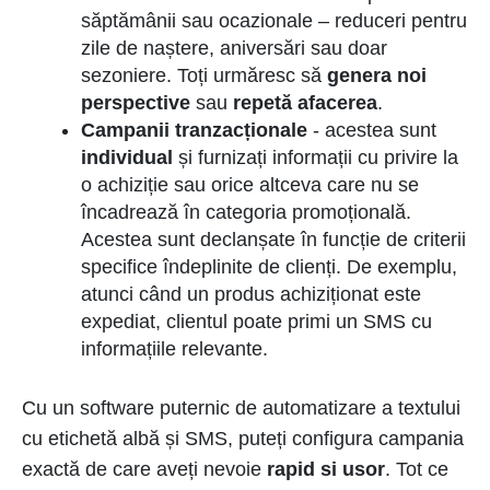
săptămânii sau ocazionale – reduceri pentru
zile de naștere, aniversări sau doar
sezoniere. Toți urmăresc să
genera noi
perspective
sau
repetă afacerea
.
Campanii tranzacționale
- acestea sunt
individual
și furnizați informații cu privire la
o achiziție sau orice altceva care nu se
încadrează în categoria promoțională.
Acestea sunt declanșate în funcție de criterii
specifice îndeplinite de clienți. De exemplu,
atunci când un produs achiziționat este
expediat, clientul poate primi un SMS cu
informațiile relevante.
Cu un software puternic de automatizare a textului
cu etichetă albă și SMS, puteți configura campania
exactă de care aveți nevoie
rapid si usor
. Tot ce