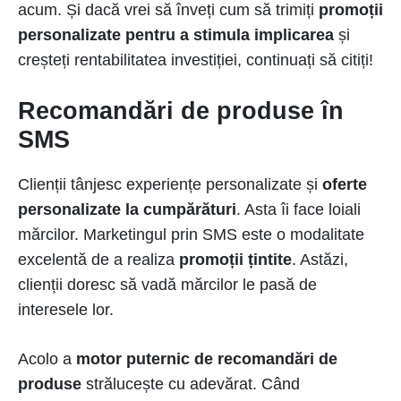
acum. Și dacă vrei să înveți cum să trimiți
promoții
personalizate pentru a stimula implicarea
și
creșteți rentabilitatea investiției, continuați să citiți!
Recomandări de produse în
SMS
Clienții tânjesc experiențe personalizate și
oferte
personalizate la cumpărături
. Asta îi face loiali
mărcilor. Marketingul prin SMS este o modalitate
excelentă de a realiza
promoții țintite
. Astăzi,
clienții doresc să vadă mărcilor le pasă de
interesele lor.
Acolo a
motor puternic de recomandări de
produse
strălucește cu adevărat. Când