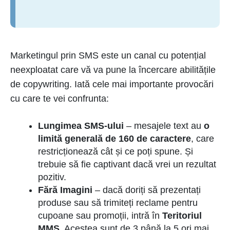
Marketingul prin SMS este un canal cu potențial
neexploatat care vă va pune la încercare abilitățile
de copywriting. Iată cele mai importante provocări
cu care te vei confrunta:
Lungimea SMS-ului
– mesajele text au
o
limită generală de 160 de caractere
, care
restricționează cât și ce poți spune. Și
trebuie să fie captivant dacă vrei un rezultat
pozitiv.
Fără Imagini
– dacă doriți să prezentați
produse sau să trimiteți reclame pentru
cupoane sau promoții, intră în
Teritoriul
MMS
. Acestea sunt de 3 până la 5 ori mai