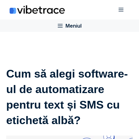
Sari
Meniu
la
conținut
Meniul
Cum să alegi software-
ul de automatizare
pentru text și SMS cu
etichetă albă?