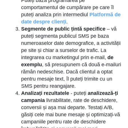
Puteți baza programarea pe
comportamentul de cumpărare pe care îl
puteți analiza prin intermediul
Platformă de
date despre clienți
.
Segmente de public țintă specifice
– vă
puteți segmenta publicul SMS pe baza
numeroaselor date demografice, a activității
pe site și chiar a surselor de trafic. La
integrarea cu marketingul prin e-mail,
de
exemplu
, să presupunem că două e-mailuri
rămân nedeschise. Dacă clientul a optat
pentru mesaje text, îl puteți trimite cu un
SMS pentru reangajare.
Analizați rezultatele
- puteți
analizează-ți
campania
livrabilitate, rate de deschidere,
conversii și așa mai departe. Testați A/B,
găsiți cele mai bune mesaje și optimizați-vă
campaniile pentru rate de deschidere