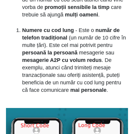
vorba de
promoții sensibile la timp
care
trebuie să ajungă
mulți oameni
.
Numere cu cod lung
- Este o
număr de
telefon tradițional
(un număr de 10 cifre în
multe țări). Este cel mai potrivit pentru
persoană la persoană
mesagerie sau
mesagerie A2P cu volum redus
. De
exemplu, atunci când trimiteți mesaje
tranzacționale sau oferiți asistență, puteți
beneficia de un număr cu cod lung pentru
că face comunicare
mai personale
.