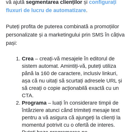
vă ajută
segmentarea clienților
și
configurați
fluxuri de lucru de automatizare
.
Puteți profita de puterea combinată a promoțiilor
personalizate și a marketingului prin SMS în câțiva
pași:
Crea
– creați-vă mesajele în editorul de
sistem automat. Amintiți-vă, puteți utiliza
până la 160 de caractere, inclusiv linkuri,
așa că nu uitați să scurtați adresele URL și
să creați o copie acționabilă exactă cu un
CTA.
Programa
– luați în considerare timpii de
întârziere atunci când trimiteți mesaje text
pentru a vă asigura că ajungeți la clienți la
momentul potrivit cu o ofertă de interes.