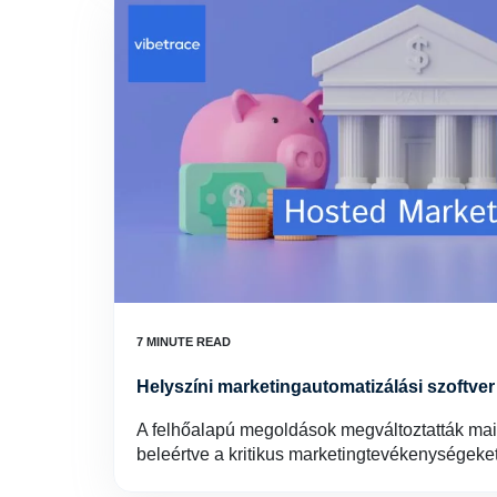
Helyszíni marketingautomatizálási szoftve
A felhőalapú megoldások megváltoztatták ma
beleértve a kritikus marketingtevékenységeke