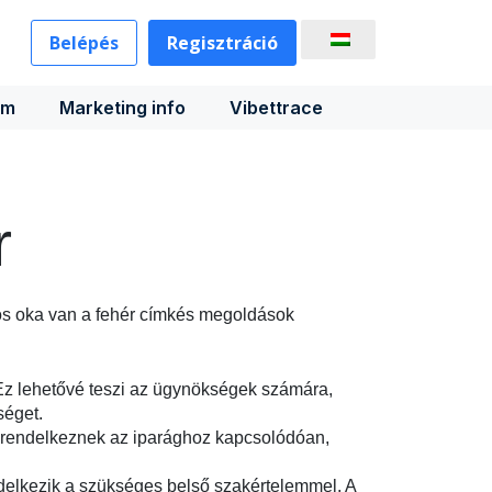
Belépés
Regisztráció
rm
Marketing info
Vibettrace
r
mos oka van a fehér címkés megoldások
 Ez lehetővé teszi az ügynökségek számára,
séget.
al rendelkeznek az iparághoz kapcsolódóan,
delkezik a szükséges belső szakértelemmel. A