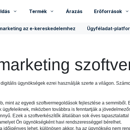
ldás
Termék
Árazás
Erőforrások
 marketing az e-kereskedelemhez
Ügyféladat-platfo
marketing szoftve
digitális ügynökségek ezrei használják szerte a világon. Szá
bb, mint az egyedi szoftvermegoldások fejlesztése a semmiből.
 ügyfeleiknek, miközben továbbra is fenntartják a jövedelmező
nnyű. Ezek a szoftverkészítők általában sok éves tapasztalatt
 amelyet Ön ügynökségként havi rendszerességgel bérelhet.
 időigényes lehet, különösen akkor, ha az ügynökség nem ren