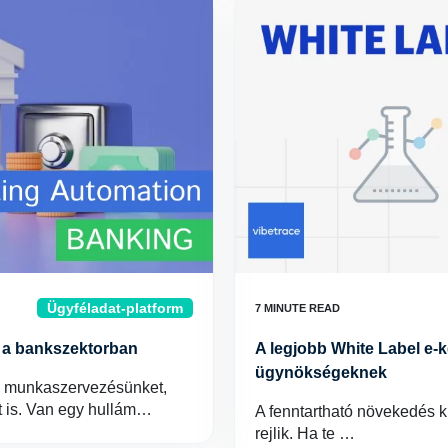
Ügyféladat-platform
r a bankszektorban
A legjobb White Label e-
ügynökségeknek
i munkaszervezésünket,
t is. Van egy hullám…
A fenntartható növekedés k
rejlik. Ha te …