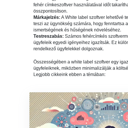
fehér címkeszoftver használatával időt takarí
összpontosítson.
Márkajelzés:
A White label szoftver lehetővé 
teszi az ügynökség számára, hogy fenntartsa a 
ismertségének és hűségének növeléséhez.
Testreszabás:
Számos fehércímkés szoftvermeg
ügyfeleik egyedi igényeihez igazítsák. Ez kü
rendelkező ügyfelekkel dolgoznak.
Összességében a white label szoftver egy iga
ügyfeleiknek, miközben minimalizálják a költs
Legjobb cikkeink ebben a témában: