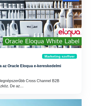
Marketing szoftver
ja az Oracle Eloqua e-kereskedelmi
k legnépszerűbb Cross Channel B2B
szköz. De az…