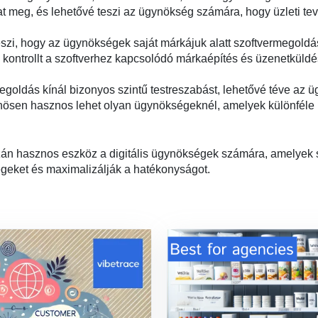
that meg, és lehetővé teszi az ügynökség számára, hogy üzleti
teszi, hogy az ügynökségek saját márkájuk alatt szoftvermegoldá
kontrollt a szoftverhez kapcsolódó márkaépítés és üzenetküldés
oldás kínál bizonyos szintű testreszabást, lehetővé téve az ü
lönösen hasznos lehet olyan ügynökségeknél, amelyek különféle
zán hasznos eszköz a digitális ügynökségek számára, amelyek 
égeket és maximalizálják a hatékonyságot.