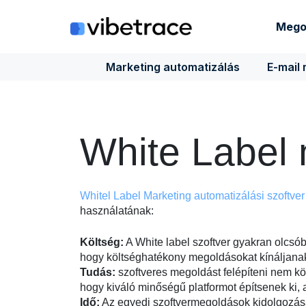
Ugrás
a
Mego
tartalomra
Marketing automatizálás
E-mail
White Label 
Whitel Label Marketing automatizálási szoftver
használatának:
Költség:
A White label szoftver gyakran olcsó
hogy költséghatékony megoldásokat kínáljanak
Tudás:
szoftveres megoldást felépíteni nem kö
hogy kiváló minőségű platformot építsenek ki,
Idő:
Az egyedi szoftvermegoldások kidolgozása