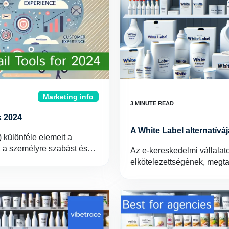
Marketing info
k 2024
A White Label alternatív
 különféle elemeit a
, a személyre szabást és…
Az e-kereskedelmi vállalat
elkötelezettségének, megt