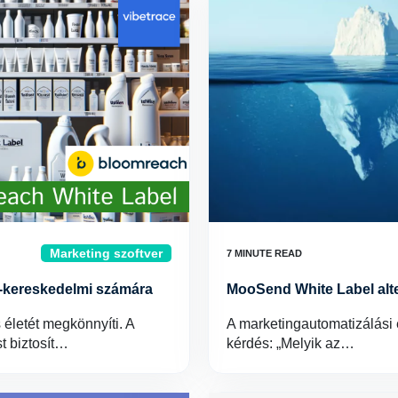
Marketing szoftver
e-kereskedelmi számára
MooSend White Label alte
életét megkönnyíti. A
A marketingautomatizálási 
t biztosít…
kérdés: „Melyik az…