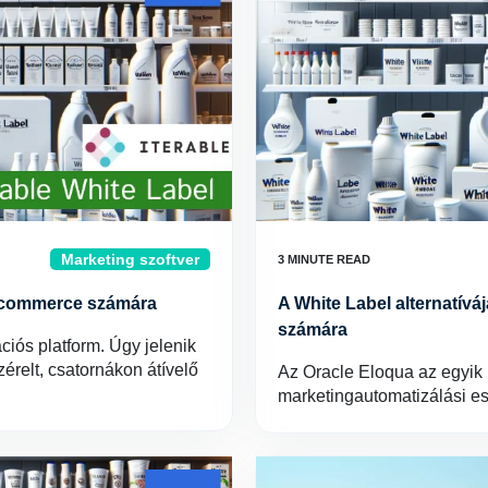
Marketing szoftver
r Ecommerce számára
A White Label alternatívá
számára
iós platform. Úgy jelenik
zérelt, csatornákon átívelő
Az Oracle Eloqua az egyi
marketingautomatizálási e