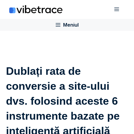
Sari
Meniu
la
conținut
Meniul
Dublați rata de
conversie a site-ului
dvs. folosind aceste 6
instrumente bazate pe
inteligență artificială