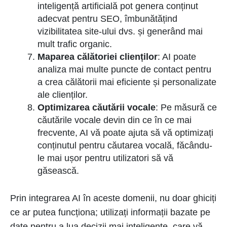
inteligență artificială pot genera conținut
adecvat pentru SEO, îmbunătățind
vizibilitatea site-ului dvs. și generând mai
mult trafic organic.
Maparea călătoriei clienților
: AI poate
analiza mai multe puncte de contact pentru
a crea călătorii mai eficiente și personalizate
ale clienților.
Optimizarea căutării vocale
: Pe măsură ce
căutările vocale devin din ce în ce mai
frecvente, AI vă poate ajuta să vă optimizați
conținutul pentru căutarea vocală, făcându-
le mai ușor pentru utilizatori să vă
găsească.
Prin integrarea AI în aceste domenii, nu doar ghiciți
ce ar putea funcționa; utilizați informații bazate pe
date pentru a lua decizii mai inteligente, care vă