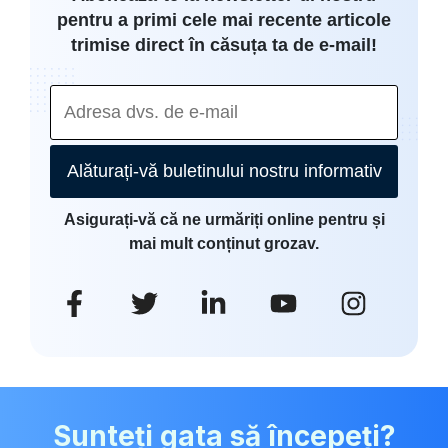
pentru a primi cele mai recente articole
trimise direct în căsuța ta de e-mail!
Alăturați-vă buletinului nostru informativ
Asigurați-vă că ne urmăriți online pentru și
mai mult conținut grozav.
Sunteți gata să începeți?