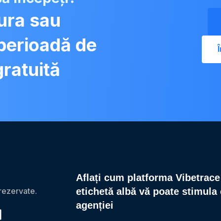
tura sau
 perioadă de
gratuită
Aflați cum platforma Vibetrace
rezervate.
etichetă albă vă poate stimula
agenției