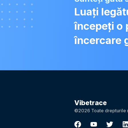
Luați legă
începeți o
încercare 
Vibetrace
©2026 Toate drepturile 