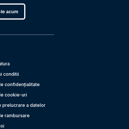
-te acum
atura
i conditii
de confidențialitate
de cookie-uri
 prelucrare a datelor
 de rambursare
oi