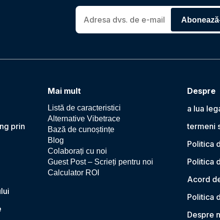
Abonează
Mai mult
Despre
Listă de caracteristici
a lua leg
Alternative Vibetrace
ng prin
termeni s
Bază de cunoștințe
Blog
Politica 
Colaborați cu noi
Politica 
Guest Post – Scrieți pentru noi
Calculator ROI
Acord de
lui
Politica
e
Despre n