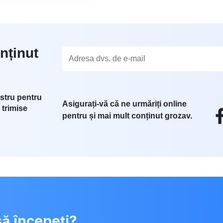
nținut
stru pentru
Asigurați-vă că ne urmăriți online
 trimise
pentru și mai mult conținut grozav.
să începeți?