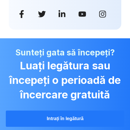
Sunteți gata să începeți?
Luați legătura sau
începeți o perioadă de
încercare gratuită
Intrați în legătură