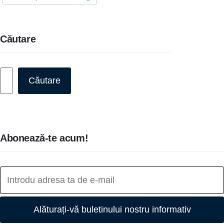
Căutare
Caută
Căutare
Abonează-te acum!
Alăturați-vă buletinului nostru informativ