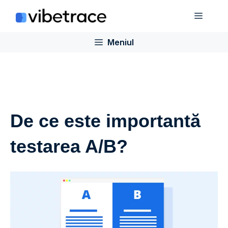
Sari
Meniu
la
conținut
Meniul
De ce este importantă
testarea A/B?