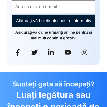
Alăturați-vă buletinului nostru informativ
Asigurați-vă că ne urmăriți online pentru și
mai mult conținut grozav.
Sunteți gata să începeți?
Luați legătura sau
începeți o perioadă de