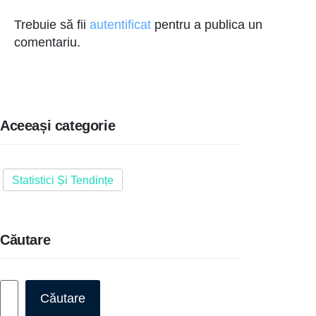
Trebuie să fii
autentificat
pentru a publica un
comentariu.
Aceeași categorie
Statistici Și Tendințe
Căutare
Caută
Căutare