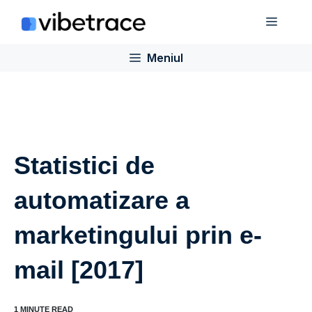
Sari
Meniu
la
conținut
Meniul
Statistici de
automatizare a
marketingului prin e-
mail [2017]