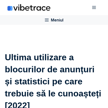
Sari
Meniu
la
conținut
Meniul
Ultima utilizare a
blocurilor de anunțuri
și statistici pe care
trebuie să le cunoașteți
[2022]