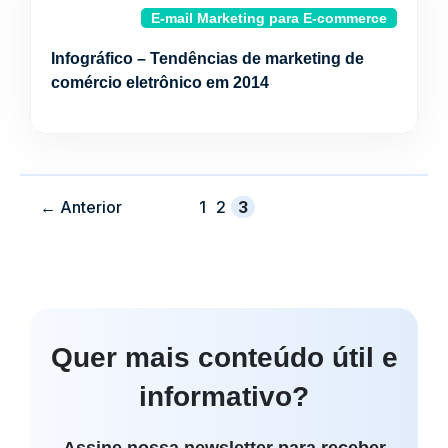
E-mail Marketing para E-commerce
Infográfico – Tendências de marketing de
comércio eletrônico em 2014
Página
Página
Página
←
Anterior
1
2
3
Quer mais conteúdo útil e
informativo?
Assine nossa newsletter para receber