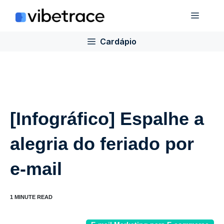
Ir
Cardá
para
o
Cardápio
conteúdo
[Infográfico] Espalhe a
alegria do feriado por
e-mail