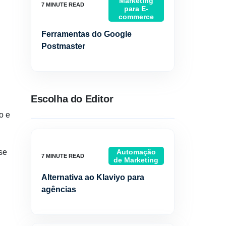
Marketing
para E-
commerce
Ferramentas do Google
Postmaster
Escolha do Editor
o e
se
Automação
de Marketing
Alternativa ao Klaviyo para
agências