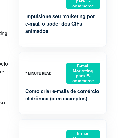
para E-
commerce
Impulsione seu marketing por
e-mail: o poder dos GIFs
animados
ting
elo
E-mail
Marketing
os:
para E-
commerce
Como criar e-mails de comércio
eletrônico (com exemplos)
so,
.
E-mail