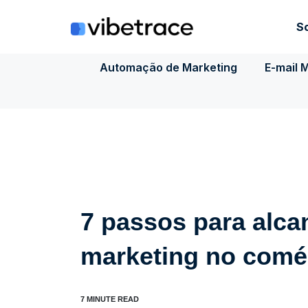
Ir
para
S
o
conteúdo
Automação de Marketing
E-mail 
7 passos para alca
marketing no comér