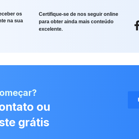
eceber os
Certifique-se de nos seguir online
nte na sua
para obter ainda mais conteúdo
excelente.
começar?
ontato ou
ste grátis