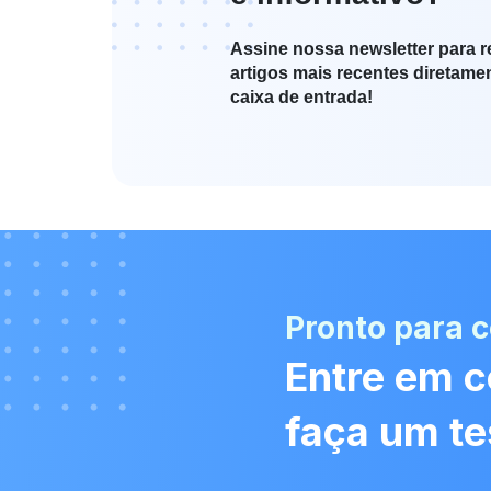
Assine nossa newsletter para r
artigos mais recentes diretame
caixa de entrada!
Pronto para 
Entre em c
faça um te