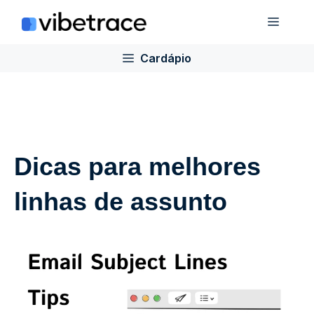
Ir
Cardá
para
o
Cardápio
conteúdo
Dicas para melhores
linhas de assunto