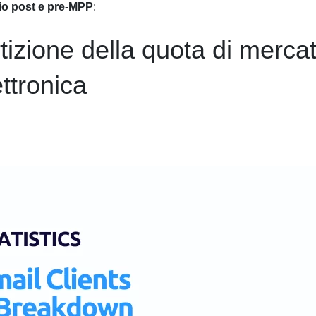
io post e pre-MPP
:
artizione della quota di merca
ettronica