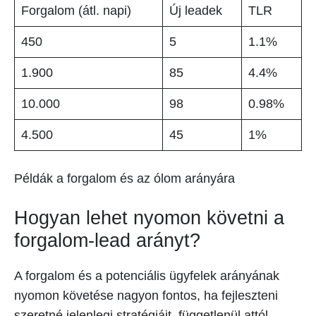
Forgalom (átl. napi)
Új leadek
TLR
450
5
1.1%
1.900
85
4.4%
10.000
98
0.98%
4.500
45
1%
Példák a forgalom és az ólom arányára
Hogyan lehet nyomon követni a
forgalom-lead arányt?
A forgalom és a potenciális ügyfelek arányának
nyomon követése nagyon fontos, ha fejleszteni
szeretné jelenlegi stratégiáit, függetlenül attól,