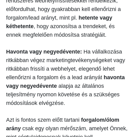
rendszeres webhelyfrissítésekkel rendelkezik,
előfordulhat, hogy gyakrabban kell ellenőrizni a
forgalom/lead arányt, mint pl.
hetente vagy
kéthetente
, hogy azonosítsa a trendeket, és
ennek megfelelően módosítsa stratégiáit.
Havonta vagy negyedévente:
Ha vállalkozása
ritkábban végez marketingtevékenységeket vagy
ritkábban frissíti a webhelyet, elegendő lehet
ellenőrizni a forgalom és a lead arányát
havonta
vagy negyedévente
alapja az általános
teljesítmény nyomon követése és a szükséges
módosítások elvégzése.
Azt is fontos szem előtt tartani
forgalom/ólom
arány
csak egy olyan mérőszám, amelyet Önnek,
mint cégtulajdonosnak követnie kell