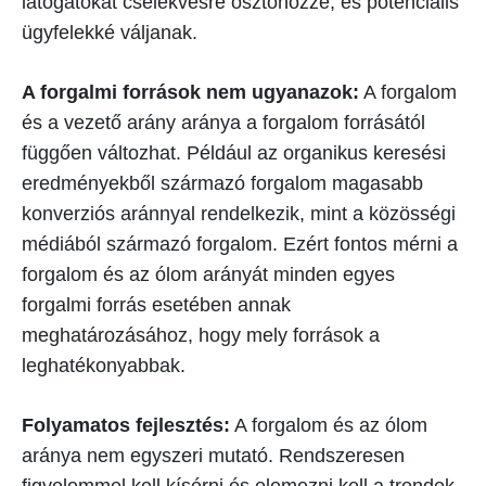
látogatókat cselekvésre ösztönözze, és potenciális
ügyfelekké váljanak.
A forgalmi források nem ugyanazok:
A forgalom
és a vezető arány aránya a forgalom forrásától
függően változhat. Például az organikus keresési
eredményekből származó forgalom magasabb
konverziós aránnyal rendelkezik, mint a közösségi
médiából származó forgalom. Ezért fontos mérni a
forgalom és az ólom arányát minden egyes
forgalmi forrás esetében annak
meghatározásához, hogy mely források a
leghatékonyabbak.
Folyamatos fejlesztés:
A forgalom és az ólom
aránya nem egyszeri mutató. Rendszeresen
figyelemmel kell kísérni és elemezni kell a trendek