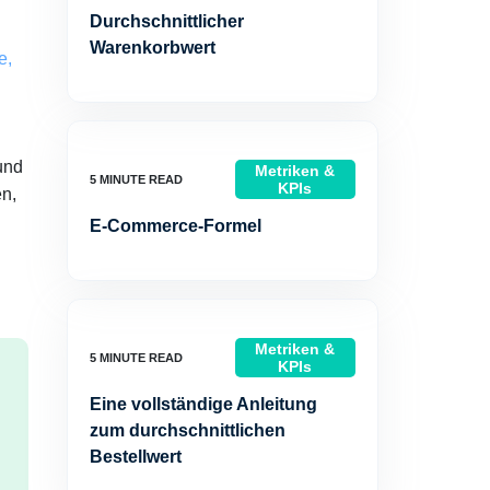
Durchschnittlicher
Warenkorbwert
e,
und
Metriken &
KPIs
en,
E-Commerce-Formel
Metriken &
KPIs
Eine vollständige Anleitung
zum durchschnittlichen
Bestellwert