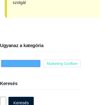
szolgál
Ugyanaz a kategória
Nincs Kategorizálva
Marketing Szoftver
Keresés
Keresés
Keresés