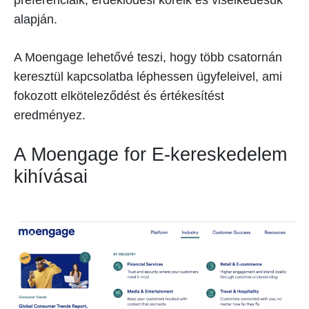
preferenciáik, érdeklődési köreik és viselkedésük
alapján.
A Moengage lehetővé teszi, hogy több csatornán
keresztül kapcsolatba léphessen ügyfeleivel, ami
fokozott elköteleződést és értékesítést
eredményez.
A Moengage for E-kereskedelem
kihívásai