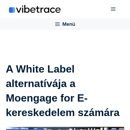
Ugrás
Menü
a
tartalomra
Menü
A White Label
alternatívája a
Moengage for E-
kereskedelem számára