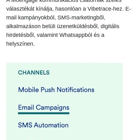
A Moengage kommunikációs csatornák széles
választékát kínálja, hasonlóan a Vibetrace-hez. E-
mail kampányokból, SMS-marketingből,
alkalmazáson belüli üzenetküldésből, digitális
hirdetésből, valamint Whatsappból és a
helyszínen.