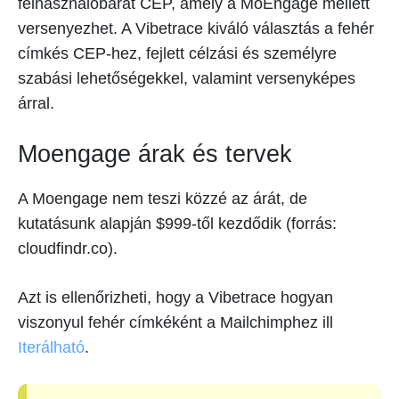
felhasználóbarát CEP, amely a MoEngage mellett
versenyezhet. A Vibetrace kiváló választás a fehér
címkés CEP-hez, fejlett célzási és személyre
szabási lehetőségekkel, valamint versenyképes
árral.
Moengage árak és tervek
A Moengage nem teszi közzé az árát, de
kutatásunk alapján $999-től kezdődik (forrás:
cloudfindr.co).
Azt is ellenőrizheti, hogy a Vibetrace hogyan
viszonyul fehér címkéként a Mailchimphez ill
Iterálható
.