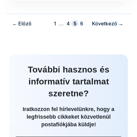
oldal
oldal
oldal
oldal
←
Előző
1
…
4
5
6
Következő
→
További hasznos és
informatív tartalmat
szeretne?
Iratkozzon fel hírlevelünkre, hogy a
legfrissebb cikkeket közvetlenül
postafiókjába küldje!