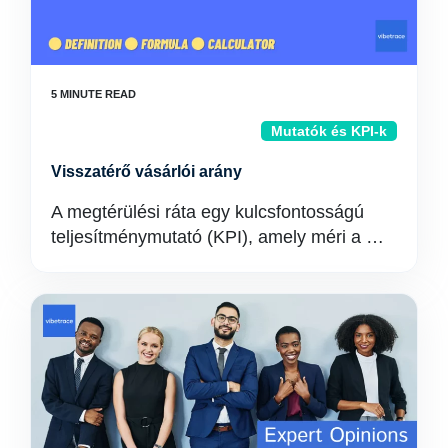
Mutatók és KPI-k
Visszatérő vásárlói arány
A megtérülési ráta egy kulcsfontosságú
teljesítménymutató (KPI), amely méri a …