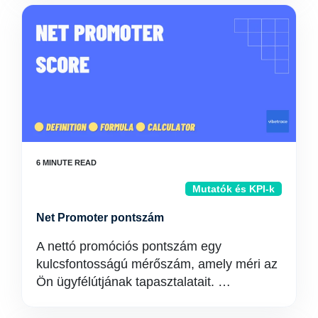
Mutatók és KPI-k
Net Promoter pontszám
A nettó promóciós pontszám egy
kulcsfontosságú mérőszám, amely méri az
Ön ügyfélútjának tapasztalatait. …