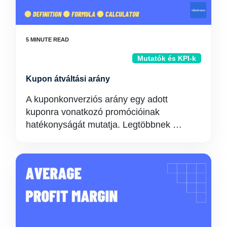
Mutatók és KPI-k
Kupon átváltási arány
A kuponkonverziós arány egy adott
kuponra vonatkozó promócióinak
hatékonyságát mutatja. Legtöbbnek …