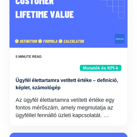
Mutatók és KPI-k
Ügyfél élettartamra vetített értéke – definíció,
képlet, számológép
Az ügyfél élettartamra vetített értéke egy
fontos mérőszám, amely megmutatja az
ügyféllel fennálló üzleti kapcsolatát. …