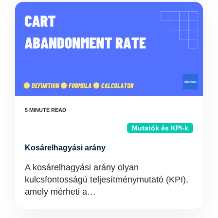
Mutatók és KPI-k
Kosárelhagyási arány
A kosárelhagyási arány olyan
kulcsfontosságú teljesítménymutató (KPI),
amely mérheti a…