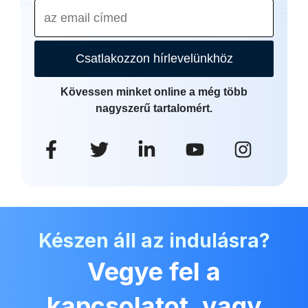
Csatlakozzon hírlevelünkhöz
Kövessen minket online a még több
nagyszerű tartalomért.
Készen áll az indulásra?
Vegye fel a
kapcsolatot, vagy