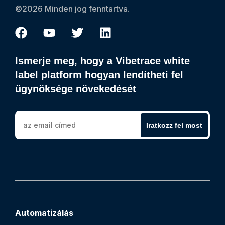
©2026 Minden jog fenntartva.
Ismerje meg, hogy a Vibetrace white
label platform hogyan lendítheti fel
ügynöksége növekedését
Iratkozz fel most
Automatizálás