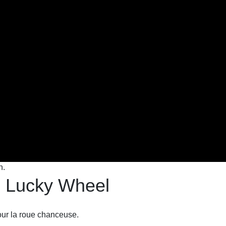
n.
 Lucky Wheel
our la roue chanceuse.